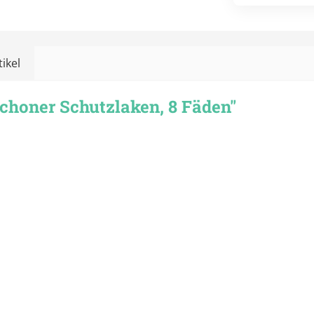
ikel
choner Schutzlaken, 8 Fäden"
Verbandmaterialien
Binden
Mullkompressen
Pflaster
Schlauchverband
Tupfer
Verbandwagen
Alle Kategorien