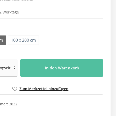
Leistungsnachweise
Garderobenbank
Waschmittel
Alle Kategorien
 2 Werktage
Desinfektionswaschmittel
Reihenspinde
Hygiene
Medikamentenvergabe
Feinwaschmittel
Z-Spinde
Einmalrasierer
Aufbewahrung
Vollwaschmittel
Körperpflege
Ausgabetablett
cm
100 x 200 cm
Weichspüler
Mundpflege
Blisterverteilung
Spuckbeutel
Deckel für Medi-Becher
Waschhandschuhe
Ersatzteile melipul
In den Warenkorb
Medikamentendosierer
Alle Kategorien
Schutzkleidung
Spiele & Beschäftigung
Zum Merkzettel hinzufügen
Brillen
Mundschutz
mer:
3832
FFP2-Masken