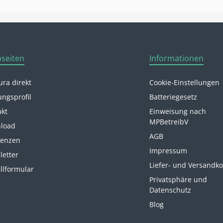
seiten
Informationen
ra direkt
Cookie-Einstellungen
ungsprofil
Batteriegesetz
akt
Einweisung nach
MPBetreibV
load
AGB
renzen
Impressum
letter
Liefer- und Versandk
llformular
Privatsphäre und
Datenschutz
Blog