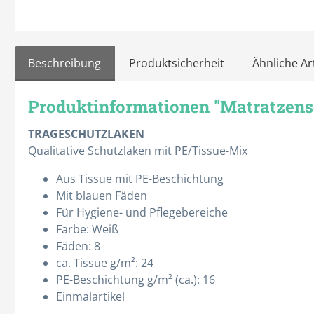
Beschreibung
Produktsicherheit
Ähnliche Art
Produktinformationen "Matratzens
Spritzen & Kanülen
Therapie
Abwurfbehälter
Absauggeräte
TRAGESCHUTZLAKEN
Einmal-Kanülen
Ernährung
Qualitative Schutzlaken mit PE/Tissue-Mix
Einmal-Spritzen
Gewichtsdecken
Aus Tissue mit PE-Beschichtung
Entnahmekanülen
Infusionshalter
Mit blauen Fäden
Für Hygiene- und Pflegebereiche
Infusionsbesteck
Kalt- / Warmtherapie
Farbe: Weiß
Insulinspritzen
Katheterwechsel
Fäden: 8
ca. Tissue g/m²: 24
Alle Kategorien
Alle Kategorien
PE-Beschichtung g/m² (ca.): 16
Einmalartikel