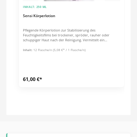
INHALT:
250 ML
Sensi Körperlotion
Pflegende Körperlotion zur Stabilisierung des
Feuchtigkeitsfilms bei trockener, spröder, rauher oder
schuppiger Haut nach der Reinigung. Vermittelt ein
angenehm wohltuendes, samtweiches Hautgefühl. Lindernd
bei Juckreiz. Unterstützt die Regeneration der Haut. Mit Aloe
Inhalt:
12 Flasche/n
(5,08 €* / 1 Flasche/n)
Vera, Kamille Extrakt und a Bisabolol.
61,00 €*