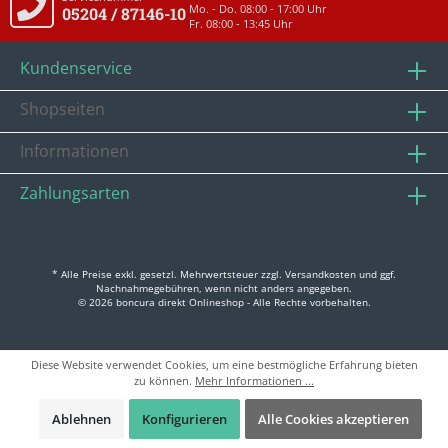
Mo. - Do. 08:00 - 17:00 Uhr
05204 / 87146-10
Fr. 08:00 - 13:45 Uhr
Kundenservice
Shopseiten
Informationen
Zahlungsarten
* Alle Preise exkl. gesetzl. Mehrwertsteuer zzgl.
Versandkosten
und ggf.
Nachnahmegebühren, wenn nicht anders angegeben.
© 2026 boncura direkt Onlineshop - Alle Rechte vorbehalten.
Diese Website verwendet Cookies, um eine bestmögliche Erfahrung bieten
zu können.
Mehr Informationen ...
Ablehnen
Konfigurieren
Alle Cookies akzeptieren