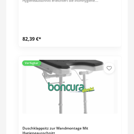
Hygieneausschnitt erleichtert die Intimhygiene.
Höhenverstellbare Stützbeine für eine individuelle
Anpassung und zusätzlichen Stabilität. Einfache und schnelle
Montage (mit beiliegender Bohrschablone für 5 Schrauben).
Rostfrei Technische Daten: Sitzbreite 40 cm Sitztiefe 41 cm
Sitzhöhe 46 53 cm Gesamtbreite 40 cm Gesamttiefe 46 cm
Gesamthöhe 53 60 cm Tiefe eingeklappt 11 cm Höhe
eingeklappt 54 61 cm Gewicht 7,5 kg Belastbarkeit 130 kg
82,39 €*
Farbe: weiß Preis per Stck.
Verfügbar
Duschklappsitz zur Wandmontage Mit
Hygieneausschnitt