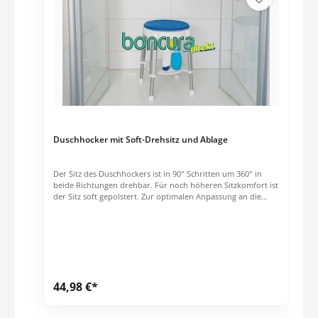
Duschhocker mit Soft-Drehsitz und Ablage
Der Sitz des Duschhockers ist in 90° Schritten um 360° in
beide Richtungen drehbar. Für noch höheren Sitzkomfort ist
der Sitz soft gepolstert. Zur optimalen Anpassung an die
Körpergröße bzw. an den Einsatzzweck, ob in der Dusche
oder vor dem Waschbecken, kann der Duschhocker 7 fach in
der Höhe verstellt werden. Besonders praktisch: Die Ablage,
die sich gleich unterhalb des Sitzes befindet. Auf ihr können
Duschgel, Shampoo und weitere Utensilien griffbereit
aufbewahrt werden. Hohe maximale Belastbarkeit: 150 kg.
Preis per Stck.
44,98 €*