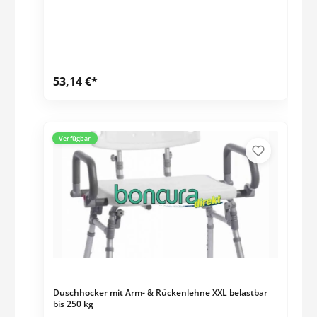
und passt sich modernen Bädern optisch an.
weiß/holzfarben Aluminium/Kunststoff 5-fach
höhenverstellbar von 44,5-45 cm Sitzfläche: 40 x 36 cm
Belastbarkeit: 136 kg
53,14 €*
Verfügbar
Duschhocker mit Arm- & Rückenlehne XXL belastbar
bis 250 kg