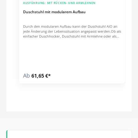
AUSFÜHRUNG:
MIT RÜCKEN- UND ARMLEHNEN
Duschstuhl mit modularem Aufbau
Durch den modularen Aufbau kann der Duschstuhl AiO an
jede Änderung der Lebenssituation angepasst werden.Ob als
einfacher Duschhocker, Duschstuhl mit Armlehne oder als
Duschstuhl mit Rückenlehne und Armlehne – dieser Stuhl
passt sich perfekt an neue Bedürfnisse an. Pflegeleicht:
Hochwertiger, hautverträglicher Kunststoff mit Abperleffekt
für einfache Reinigung Kompakt und platzsparend: Passt in
nahezu jede Dusche dank kleiner Stellfläche Stabil und
sicher: Rutschfeste Gummifüße sorgen für festen Stand
Anpassbar: 8-fach höhenverstellbar für individuellen
Ab
61,65 €*
Sitzkomfort Großer Hygieneausschnitt: Ermöglicht einfache
und bequeme Körperpflege 100 % Made in Europe: Höchste
Qualität und Nachhaltigkeit garantiert