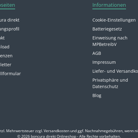
seiten
Informationen
ra direkt
Cookie-Einstellungen
ungsprofil
Batteriegesetz
akt
Einweisung nach
MPBetreibV
load
AGB
renzen
Impressum
letter
Liefer- und Versandk
llformular
Privatsphäre und
Datenschutz
Blog
etzl. Mehrwertsteuer zzgl.
Versandkosten
und ggf. Nachnahmegebühren, wenn ni
© 2026 boncura direkt Onlineshop - Alle Rechte vorbehalten.