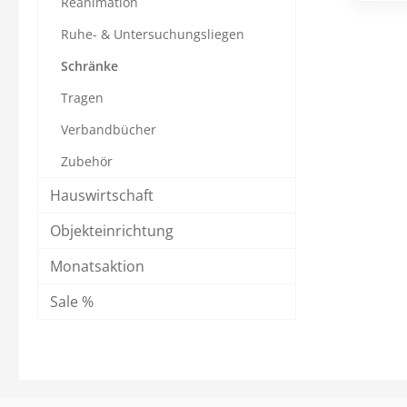
Kreuz Füll
Reanimation
(1x kl
Ruhe- & Untersuchungsliegen
Rettun
DIN 13
Schränke
Wolld
Rot/Grün-
Tragen
mm Ti
Gewich
Verbandbücher
Spritzen & Kanülen
Therapie
Zubehör
Abwurfbehälter
Absauggeräte
Einmal-Kanülen
Ernährung
Hauswirtschaft
Einmal-Spritzen
Gewichtsdecken
Objekteinrichtung
Entnahmekanülen
Infusionshalter
Monatsaktion
Infusionsbesteck
Kalt- / Warmtherapie
Sale %
Insulinspritzen
Katheterwechsel
Alle Kategorien
Alle Kategorien