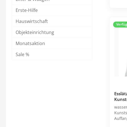
Erste-Hilfe
Hauswirtschaft
Verfü
Objekteinrichtung
Monatsaktion
Spritzen & Kanülen
Therapie
Abwurfbehälter
Absauggeräte
Sale %
Einmal-Kanülen
Ernährung
Einmal-Spritzen
Gewichtsdecken
Entnahmekanülen
Infusionshalter
Infusionsbesteck
Kalt- / Warmtherapie
Esslät
Insulinspritzen
Katheterwechsel
Kunsts
Alle Kategorien
Alle Kategorien
wasse
Kunststofffolie
Auffangtasche M