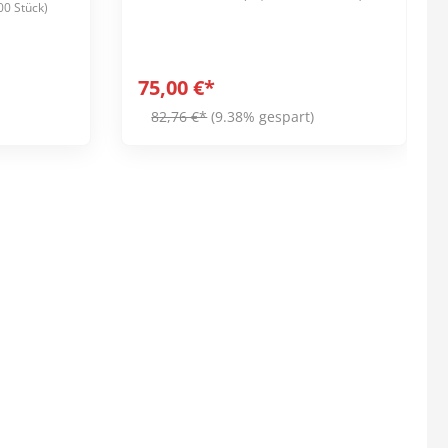
00 Stück)
g/m², mit PE-Folie (10 g/m²) Farbe:
Weiß mit blauer Folie
75,00 €*
82,76 €*
(9.38% gespart)