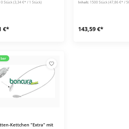
10 Stück
(3,34 €* / 1 Stück)
Inhalt:
1500 Stück
(47,86 €* / 5
weiß Maße 66 x 37 cm
1 €*
143,59 €*
gbar
tten-Kettchen "Extra" mit