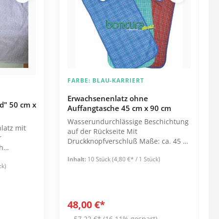
Leistungsnachweise
Garderobenbank
Waschmittel
Alle Kategorien
Desinfektionswaschmittel
Reihenspinde
Hygiene
Medikamentenvergabe
Feinwaschmittel
Z-Spinde
Einmalrasierer
Aufbewahrung
Vollwaschmittel
Körperpflege
Ausgabetablett
Weichspüler
FARBE:
BLAU-KARRIERT
Mundpflege
Blisterverteilung
Erwachsenenlatz ohne
Spuckbeutel
Deckel für Medi-Becher
d" 50 cm x
Auffangtasche 45 cm x 90 cm
Waschhandschuhe
Ersatzteile melipul
Wasserundurchlässige Beschichtung
latz mit
Medikamentendosierer
auf der Rückseite Mit
r
Druckknopfverschluß Maße: ca. 45 x
h
Alle Kategorien
90 cm Oberseite: 100 % Polyester
ärkung mit
Inhalt:
10 Stück
(4,80 €* / 1 Stück)
Waschbar bis: 60°C
ck)
Schutzkleidung
Spiele & Beschäftigung
r Kochfest
Brillen
Mundschutz
48,00 €*
FFP2-Masken
57,22 €*
(16.11% gespart)