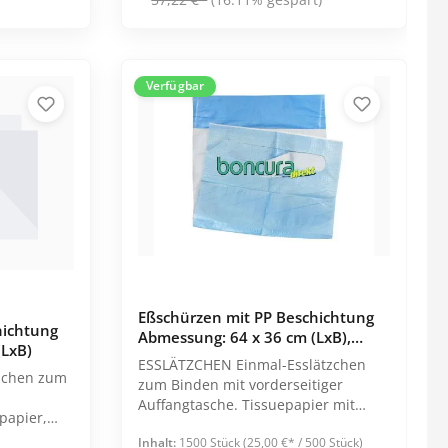
Hauben
Kittel
Overall
Verfügbar
Alle Kategorien
Eßschürzen mit PP Beschichtung
hichtung
Abmessung: 64 x 36 cm (LxB),
(LxB)
Günstige Alternative
ESSLÄTZCHEN Einmal-Esslätzchen
zchen zum
zum Binden mit vorderseitiger
Auffangtasche. Tissuepapier mit
blauer PE-Folie Maße ca. 64 x 36 cm
Inhalt:
1500 Stück
(25,00 €* / 500 Stück)
Mit PE-Beschichtung Papier, ca. 23