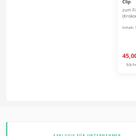
Clip
zum Fixi
Inhalt:
45,0
53,1
EXKLUSIV FÜR UNTERNEHMER