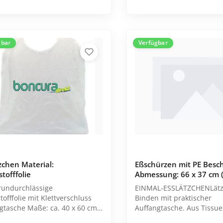
gbar
Verfügbar
Verbandmaterialien
Binden
Mullkompressen
Pflaster
Schlauchverband
Tupfer
zchen Material:
Eßschürzen mit PE Besc
Verbandwagen
tofffolie
Abmessung: 66 x 37 cm 
Alle Kategorien
rundurchlässige
EINMAL-ESSLÄTZCHENLät
 mit Klettverschluss
Binden mit praktischer
aße: ca. 40 x 60 cm
Auffangtasche. Aus Tissuepapier,
waschbar bis 90°C Farbe: weiß
ca. 22 g/m² mit PE- Beschichtung