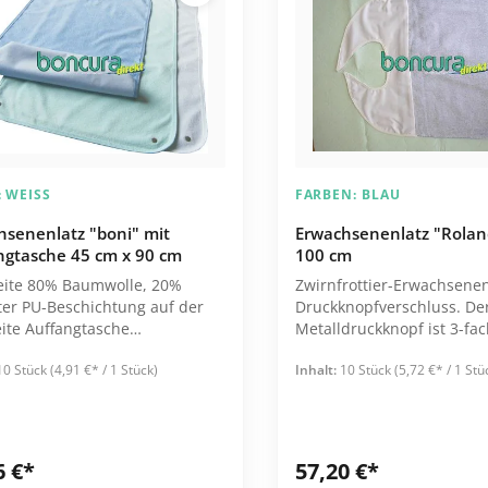
Alle Kategorien
Ver- & Entsorgung
Wäschesäcke & -netze
Abfallsammler
Inkontinenz
Instrumente
Mülleimer
Bettschutz
Klemmen
Müllsäcke
Türantrieb
Katheterwechsel
Maniküre
Servierwagen
Netzhöschen
Skalpelle
:
WEISS
FARBEN:
BLAU
Sortierregalwagen
Steckbecken
Pinzetten
hsenenlatz "boni" mit
Erwachsenenlatz "Rolan
Stationswagen
ngtasche 45 cm x 90 cm
100 cm
Stuhlauflagen
Pediküre
Alle Kategorien
eite 80% Baumwolle, 20%
Zwirnfrottier-Erwachsenen
Urinbeutel
Scheren
ung auf der
Druckknopfverschluss. De
ngtasche
Metalldruckknopf ist 3-fac
Alle Kategorien
Alle Kategorien
verschluss Maße: ca. 45 x
verstellbar und zur Verst
10 Stück
(4,91 €* / 1 Stück)
Inhalt:
10 Stück
(5,72 €* / 1 Stü
Pflegearbeitswagen
Ruf-Systeme
90 cm waschbar bis 95°C
Gewebe unterlegt. Material: 80%
Baumwolle / 20% Polyeste
Empfänger
bis 95° C Tumblerfest
Sender
6 €*
57,20 €*