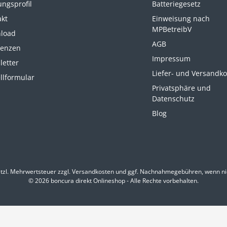
ungsprofil
Batteriegesetz
akt
Einweisung nach
MPBetreibV
load
AGB
renzen
Impressum
letter
Liefer- und Versandk
llformular
Privatsphäre und
Datenschutz
Blog
etzl. Mehrwertsteuer zzgl.
Versandkosten
und ggf. Nachnahmegebühren, wenn ni
© 2026 boncura direkt Onlineshop - Alle Rechte vorbehalten.