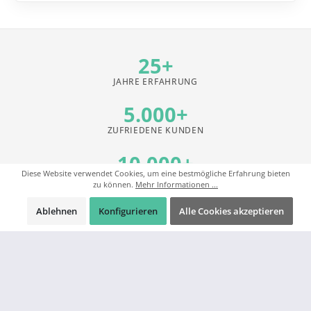
25+
JAHRE ERFAHRUNG
5.000+
ZUFRIEDENE KUNDEN
10.000+
Diese Website verwendet Cookies, um eine bestmögliche Erfahrung bieten
PRODUKTE IM SORTIMENT
zu können.
Mehr Informationen ...
Ablehnen
Konfigurieren
Alle Cookies akzeptieren
NEWSLETTER FÜR PROFIS
Bleiben Sie einen Schritt voraus
Exklusive B2B-Aktionen vor allen anderen