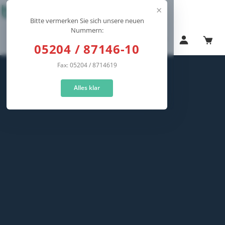
×
Bitte vermerken Sie sich unsere neuen
Nummern:
Navigation
05204 / 87146-10
Fax: 05204 / 8714619
Alles klar