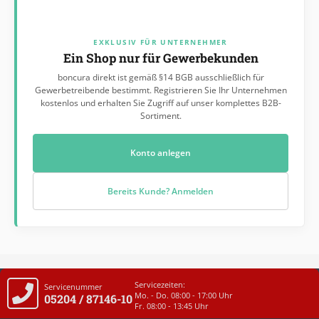
EXKLUSIV FÜR UNTERNEHMER
Ein Shop nur für Gewerbekunden
boncura direkt ist gemäß §14 BGB ausschließlich für
Gewerbetreibende bestimmt. Registrieren Sie Ihr Unternehmen
kostenlos und erhalten Sie Zugriff auf unser komplettes B2B-
Sortiment.
Konto anlegen
Bereits Kunde? Anmelden
Servicezeiten:
Servicenummer
Mo. - Do. 08:00 - 17:00 Uhr
05204 / 87146-10
Fr. 08:00 - 13:45 Uhr