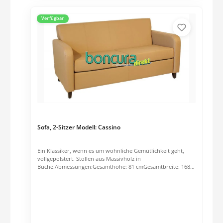
Anfrage unter: 05204/989176
Verfügbar
Sofa, 2-Sitzer Modell: Cassino
Ein Klassiker, wenn es um wohnliche Gemütlichkeit geht,
vollgepolstert. Stollen aus Massivholz in
Buche.Abmessungen:Gesamthöhe: 81 cmGesamtbreite: 168
cmGesamttiefe: 85 cmSitzhöhe: 48 cmFüße:2-fach lackiert
(Buche NATUR). Gebeizt nach Wahl des Auftraggebers gegen
Aufpreis möglich Gleiter: Serienmäßig Kunststoffgleiter,
gegen Aufpreis Filz-, Metall- oder QuickClick-Gleiter Bezug:
Stoff- oder Kunstlederbezug von Delius nach Wahl. Die
passenden Stoffe finden Sie unter Art.Nr. 1662 (Kunstleder
"Colourline") oder 100311 (Carestoff "Deligard"). Weitere