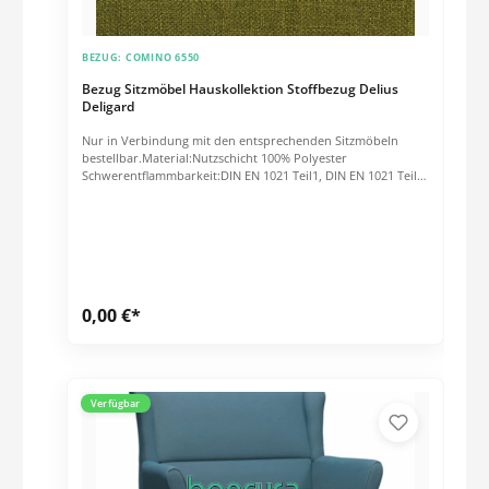
BEZUG:
COMINO 6550
Bezug Sitzmöbel Hauskollektion Stoffbezug Delius
Deligard
Nur in Verbindung mit den entsprechenden Sitzmöbeln
bestellbar.Material:Nutzschicht 100% Polyester
Schwerentflammbarkeit:DIN EN 1021 Teil1, DIN EN 1021 Teil
2, BS 5852 Crib 5, IMO Res. A652 (16), NFPA260, Cal_TB_117,
MVSS302, Schwerentflammbarkeit hängt von verwendetem
Schaum ab.Scheuerfestigkeit nach Martindale:ca. 40.000
TourenGewicht: 435 g/m²
0,00 €*
Verfügbar