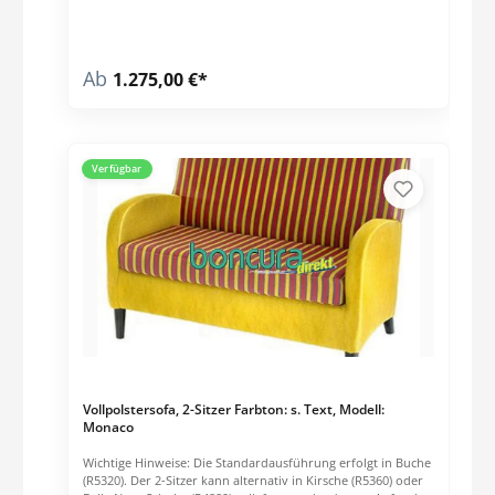
gegen Aufpreis Filz-, Metall- oder QuickClick-Gleiter Bezug:
Stoff- oder Kunstlederbezug von Delius nach Wahl. Die
passenden Stoffe finden Sie unter Art.Nr. 1662 (Kunstleder
"Colourline") oder 100311 (Carestoff "Deligard"). Weitere
Ab
1.275,00 €*
Bezugsstoffe auf Anfrage lieferbar. Bei einer Abnahme von
größeren Mengen, bitten wir um eine Anfrage unter:
05204/989176
Verfügbar
Vollpolstersofa, 2-Sitzer Farbton: s. Text, Modell:
Monaco
Wichtige Hinweise: Die Standardausführung erfolgt in Buche
(R5320). Der 2-Sitzer kann alternativ in Kirsche (R5360) oder