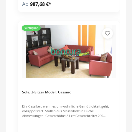
Ab
987,68 €*
Bezugsstoffe auf Anfrage lieferbar. Bei einer Abnahme von
größeren Mengen, bitten wir um eine Anfrage unter:
05204/989176
Verfügbar
Sofa, 3-Sitzer Modell: Cassino
Ein Klassiker, wenn es um wohnliche Gemütlichkeit geht,
vollgepolstert. Stollen aus Massivholz in Buche.
Abmessungen: Gesamthöhe: 81 cmGesamtbreite: 200
cmGesamttiefe: 85 cmSitzhöhe: 48 cmFüße: 2-fach lackiert
(Buche NATUR). Gebeizt nach Wahl des Auftraggebers gegen
Aufpreis möglich Gleiter: Serienmäßig Kunststoffgleiter,