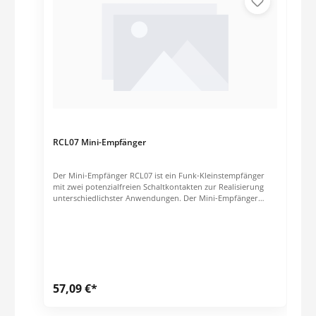
Stunden Betriebstemperatur: +10 °C bis +40 °C
Abmessungen: 62 x 96,5 x 13,6 mm (ohne Clip) Gewicht: ca.
73 g (mit Clip) Farbe: grau Lieferumfang MiniPager Kabel
USBA auf USB Mini B Bedienungsanleitung
RCL07 Mini-Empfänger
Der Mini-Empfänger RCL07 ist ein Funk-Kleinstempfänger
mit zwei potenzialfreien Schaltkontakten zur Realisierung
unterschiedlichster Anwendungen. Der Mini-Empfänger
eignet sich für die Umrüstung bestehender Funksysteme
oder zur Erweiterung drahtgebundener Schaltanlagen.
57,09 €*