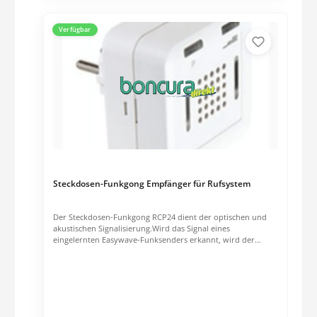
Verfügbar
Steckdosen-Funkgong Empfänger für Rufsystem
Der Steckdosen-Funkgong RCP24 dient der optischen und
akustischen Signalisierung.Wird das Signal eines
eingelernten Easywave-Funksenders erkannt, wird der
programmierte Rufton zweimal abgespielt. Die Ruftonlänge
hängt dabei von der gewählten Melodie ab.Es können 32
Sender eingelernt werden, wobei jedem Sender einer von 12
Ruftönen zugeordnet wird.Die Lautstärke ist in drei Stufen
einstellbar und gilt für alle eingelernten Sender. Ein LED-
Blitzlicht kann optional zugeschaltet werden.Darüber hinaus