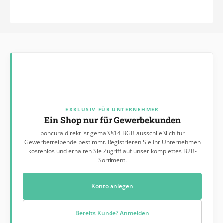
Sitz:Träger aus Buchen-Formschichtholz, mit Schaumstoff
und Stoff bezogen, mit dem Zargenrahmen
verschraubt Oberfläche:2-fach lackiert (Buche NATUR).
Gebeizt nach Wahl des Auftraggebers gegen Aufpreis
möglichGleiter:Serienmäßig Kunststoffgleiter, gegen Aufpreis
Filz-, Metall- oder QuickClick-Gleiter Bezug:Stoff- oder
Kunstlederbezug von Delius nach Wahl. Die passenden Stoffe
finden Sie unter Art.Nr. 1662 (Kunstleder "Colourline") oder
100311 (Carestoff "Deligard"). Weitere Bezugsstoffe auf
Anfrage lieferbar.Bei einer Abnahme von größeren Mengen,
bitten wir um eine Anfrage unter: 05204/989176
EXKLUSIV FÜR UNTERNEHMER
Ein Shop nur für Gewerbekunden
boncura direkt ist gemäß §14 BGB ausschließlich für
Gewerbetreibende bestimmt. Registrieren Sie Ihr Unternehmen
kostenlos und erhalten Sie Zugriff auf unser komplettes B2B-
Sortiment.
Konto anlegen
Bereits Kunde? Anmelden