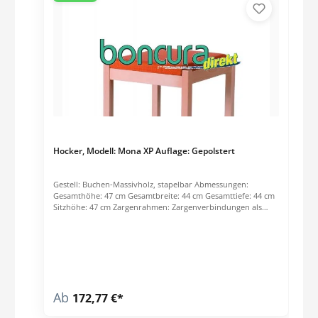
Hocker, Modell: Mona XP Auflage: Gepolstert
Gestell: Buchen-Massivholz, stapelbar Abmessungen:
Gesamthöhe: 47 cm Gesamtbreite: 44 cm Gesamttiefe: 44 cm
Sitzhöhe: 47 cm Zargenrahmen: Zargenverbindungen als
Mehrfachzapfen, Zargen vierfach genutet und durch
eingeleimte Eckklötze verstärkt Zargen: Buchen-Massivholz,
mit Zapfenverbindung zu den VorderfüßenFüße:Buchen-
Massivholz, Füße mit quadratischem Querschnitt, Kanten
gerundet Sitz: Träger aus Birken-Formschichtholz, mit
Schaumstoff und Stoff bezogen, mit dem Zargenrahmen
verschraubt Oberfläche: 2-fach lackiert (Buche NATUR).
Ab
172,77 €*
Gebeizt nach Wahl des Auftraggebers gegen Aufpreis
möglichGleiter:Serienmäßig Kunststoffgleiter, gegen Aufpreis