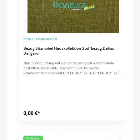
BEZUG:
COMINO 6550
Bezug Sitzmöbel Hauskollektion Stoffbezug Delius
Deligard
Nur in Verbindung mit den entsprechenden Sitzmöbeln
bestellbar.Material:Nutzschicht 100% Polyester
Schwerentflammbarkeit:DIN EN 1021 Teil1, DIN EN 1021 Teil
2, BS 5852 Crib 5, IMO Res. A652 (16), NFPA260, Cal_TB_117,
MVSS302, Schwerentflammbarkeit hängt von verwendetem
Schaum ab.Scheuerfestigkeit nach Martindale:ca. 40.000
TourenGewicht: 435 g/m²
0,00 €*
Verfügbar