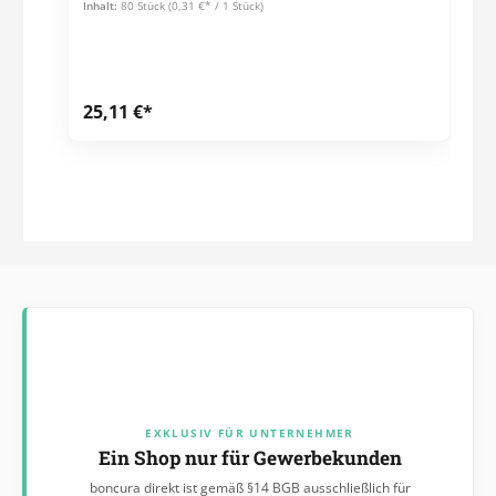
weiße, farbige und dunkle Wäsche sowie für Wolle und
Inhalt:
80 Stück
(0,31 €* / 1 Stück)
Seide. Temperaturbereich: 20-95 Grad Frei von Mikroplastik.
25,11 €*
EXKLUSIV FÜR UNTERNEHMER
Ein Shop nur für Gewerbekunden
boncura direkt ist gemäß §14 BGB ausschließlich für