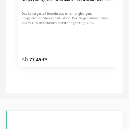
Das Untergestell besteht aus einer langlebigen,
pflegeleichten Stahlkonstruktion. Der Zargenrahmen wird
aus 30 x 40 mm starken Stahlrohr gefertigt. Die
Tischbeine sind 30 x 30 mm. stark und verfügen über
höhenverstellbare Bodengleiter zum Niveauausgleich (max.
10 mm). Die robuste Tischplatte ist melaminharzbeschichtet
und 25 mm stark.Technische Daten: Tisch- und
Arbeitshöhe beträgt 750 mm nach EN-Norm GS-zertifizierte
Qualität und Sicherheit Die Lieferung erfolgt teilmontiert.
Ab
77,45 €*