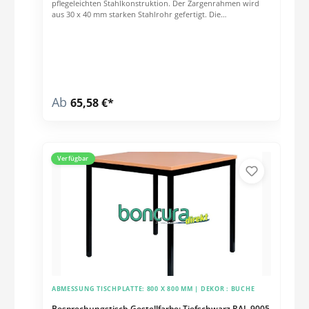
pflegeleichten Stahlkonstruktion. Der Zargenrahmen wird
aus 30 x 40 mm starken Stahlrohr gefertigt. Die
Tischbeine sind 30 x 30 mm. stark und verfügen über
höhenverstellbare Bodengleiter zum Niveauausgleich (max.
10 mm). Die robuste Tischplatte ist melaminharzbeschichtet
und 25 mm stark.Technische Daten: Tisch- und
Arbeitshöhe beträgt 750 mm nach EN-Norm GS-zertifizierte
Qualität und Sicherheit Die Lieferung erfolgt teilmontiert.
Ab
65,58 €*
Verfügbar
ABMESSUNG TISCHPLATTE:
800 X 800 MM
| DEKOR :
BUCHE
Besprechungstisch Gestellfarbe: Tiefschwarz RAL 9005