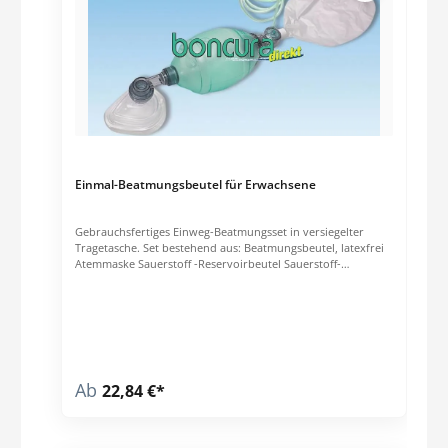
der Status des Geräts kontinuierlich überwacht wird,
Wartungsprozesse vereinfacht werden und eine stets
zuverlässige Einsatzbereitschaft gewährleistet ist. Technische
Daten: L/B/H: 286 x 210 x 78 mm Funktionsweise:
Vollautomatisch Elektroden: 5 Jahre Verwendbarkeit
Batterie: 5 Jahre Verwendbarkeit Metronom: Ja
Wöchentlicher Selbsttest
Einmal-Beatmungsbeutel für Erwachsene
Gebrauchsfertiges Einweg-Beatmungsset in versiegelter
Tragetasche. Set bestehend aus: Beatmungsbeutel, latexfrei
Atemmaske Sauerstoff -Reservoirbeutel Sauerstoff-
Verbindungsschlauch 3 mtr.
Ab
22,84 €*