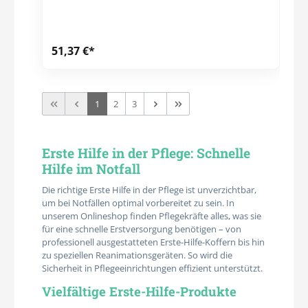
Wandhalterung Zwei gleich große Kofferschalen Variable
Inneneinteilung und transparente Abdeckplatten
Leichtgängige Drehverschlüsse Integrierten Griff
Standartbeschriftung (Siebdruck / Folie) Maße: Breite: 130
51,37 €*
mm Höhe: 250 mm Länge: 330 mm Großer
Betriebsverbandkasten mit Füllung Industrie Norm DIN 13
169. Diese muß erfüllt werden, wenn zwischen 51 und 300
Beschäftigte in der Verwaltung tätig sind. Ansonsten kann
die preiswertere DIN 13 157 verwendet werden (1 bis 50
1
2
3
Beschäftigte).
Erste Hilfe in der Pflege: Schnelle
Hilfe im Notfall
Die richtige Erste Hilfe in der Pflege ist unverzichtbar,
um bei Notfällen optimal vorbereitet zu sein. In
unserem Onlineshop finden Pflegekräfte alles, was sie
für eine schnelle Erstversorgung benötigen – von
professionell ausgestatteten Erste-Hilfe-Koffern bis hin
zu speziellen Reanimationsgeräten. So wird die
Sicherheit in Pflegeeinrichtungen effizient unterstützt.
Vielfältige Erste-Hilfe-Produkte