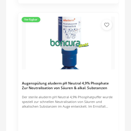
Verfügbar
Augenspülung aluderm pH Neutral 4,9% Phosphate
Zur Neutralisation von Säuren & alkal. Substanzen
Der sterile aluderm pH Neutral 4,9% Phosphatpuffer wurde
speziell zur schnellen Neutralisation von Säuren und
alkalischen Substanzen im Auge entwickelt. Im Ernstfall
ermöglicht die benutzerfreundliche Flasche mit
ergonomischer Augenmuschel eine effektive Spülung der
Augen – für optimalen Durchfluss und maximale Sicherheit.
Das durchdachte Design erlaubt das schnelle Öffnen mit nur
einer Hand. Nach der Anwendung wird eine Nachspülung