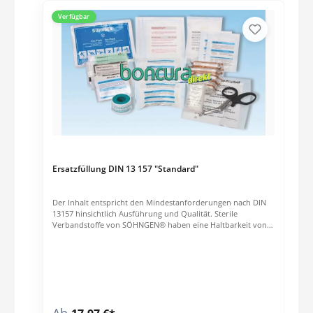
Verfügbar
Ersatzfüllung DIN 13 157 "Standard"
Der Inhalt entspricht den Mindestanforderungen nach DIN
13157 hinsichtlich Ausführung und Qualität. Sterile
Verbandstoffe von SÖHNGEN® haben eine Haltbarkeit von
20 Jahren. So können sterile Verbandstoffe im Normalfall
innerhalb des Verwendungszeitraumes verbraucht werden,
aufwendige Überwachungs-und Austauschmaßnahmen
entfallen. Nachfüllset, bestehend aus: 1 Verbandtuch DIN SO
ca. 60 x 80 cm 1 aluderm® Verbandtuch 60 x 80 cm 1
aluderm® Verbandpäckchen DIN klein 3 aluderm®
Verbandpäckchen DIN mittel 1 aluderm® Verbandpäckchen