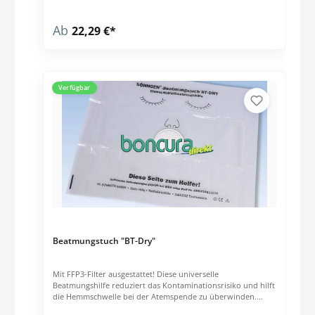
mit aluderm Eyewash 0,9% Natriumchlorid auf dem Weg zum
Arzt empfohlen. Die CEgekennzeichneten Einwegflaschen
Ab
22,29 €*
sind nicht wiederverwendbar und verfügen über eine
Haltbarkeit von 3,5 Jahren.
Verfügbar
Beatmungstuch "BT-Dry"
Mit FFP3-Filter ausgestattet! Diese universelle
Beatmungshilfe reduziert das Kontaminationsrisiko und hilft
die Hemmschwelle bei der Atemspende zu überwinden.
Passt noch in jede Geldbörse und bietet guten Schutz für