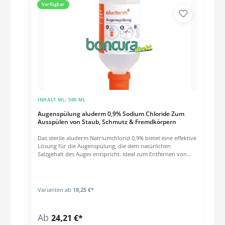
Verfügbar
INHALT ML:
500 ML
Augenspülung aluderm 0,9% Sodium Chloride Zum
Ausspülen von Staub, Schmutz & Fremdkörpern
Das sterile aluderm Natriumchlorid 0,9% bietet eine effektive
Lösung für die Augenspülung, die dem natürlichen
Salzgehalt des Auges entspricht. Ideal zum Entfernen von
Staub, Schmutz und Fremdkörpern, bietet dieses Produkt
eine sehr hohe Benutzerfreundlichkeit.Das praktische Design
erlaubt ein einfaches Öffnen mit nur einer Hand. Die
Einwegflaschen sind CE-gekennzeichnet und haben eine
Varianten ab
18,25 €*
Haltbarkeit von 3,5 Jahren.
Ab
24,21 €*