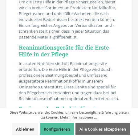
Um die Erste Hilfe in der Pflege sicherzustellen, bietet
wir ein breites Sortiment an Produkten: Notfallkoffer,
Pflegetaschen und unbefüllte Varianten, die nach
individuellen Bedürfnissen bestückt werden können.
Ein umfangreiches Angebot an Verbandkästen und -
schränken stellt sicher, dass in jeder Situation das
passende Material griffbereit ist.
Reanimationsgeräte für die Erste
Hilfe in der Pflege
In akuten Notfällen sind oft Reanimationsgeräte
erforderlich. Die Erste Hilfe in der Pflege wird durch
professionelle Beatmungsbeutel und umfassend
ausgestattete Reanimationskoffer in unserem
Onlineshop unterstützt. Diese Geräte sind speziell für
den Pflegebereich konzipiert und tragen dazu bei, bei
Reanimationsmaßnahmen optimal vorbereitet zu sein.
Ergänzendes Zubehör für eine
Diese Website verwendet Cookies, um eine bestmögliche Erfahrung bieten
umfassende Erste Hilfe
zu können.
Mehr Informationen ...
Neben den grundlegenden Produkten zur Ersten Hilfe
Ablehnen
Konfigurieren
Alle Cookies akzeptieren
in der Pflege bieten wir eine Auswahl an Zubehör. Vom
Kfz-Verbandkissen für mobile Einsätze bis zu DIN-