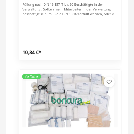
Schnellverband-Sets SO 80 x 6 cm SO 2 Sirius®
Füllung nach DIN 13 157 (1 bis 50 Beschäftigte in der
Rettungsdecken, silber-gold, ca 210 x 160 cm 4 Dreiecktücher
Verwaltung). Sollten mehr Mitarbeiter in der Verwaltung
V SO 1 EH-Kleiderschere 19 cm kniegebogen stumpf/stumpf
beschäftigt sein, muß die DIN 13 169 erfüllt werden, oder die
4 Stück Vinylhandschuhe, groß 2 Pckg. Vliestücher 200 x 300
Anschaffung von 2 Verbandskästen nach DIN 13 157
mm (Inhalt: 5 Stück) 4 PE Druckverschlußbeutel 300 x 400
erfolgen.
mm x 0,05 mm 2 Kälte Sofortkompressen, klein 1 Anleitung
Erste-Hilfe SO Sofortmaßnahmen am Unfallort 1
Inhaltsverzeichnis DIN 13169 Standard und ERW gelb DIN A4
2 aluderm® aluplast elastisch VBK-Set (12 Stück a 10 x 6 cm)
8 Feuchttücher zur Reinigung unverletzter Haut 4 FFP2-
Masken
10,84 €*
Verfügbar