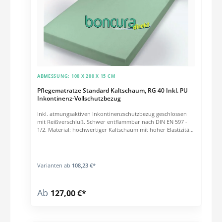
ABMESSUNG:
100 X 200 X 15 CM
Pflegematratze Standard Kaltschaum, RG 40 Inkl. PU
Inkontinenz-Vollschutzbezug
Inkl. atmungsaktiven Inkontinenzschutzbezug geschlossen
mit Reißverschluß. Schwer entflammbar nach DIN EN 597 -
1/2. Material: hochwertiger Kaltschaum mit hoher Elastizität.
Raumgewicht: 40 kg / m³. Schwer entzündbar nach DIN EN
597 -1/2. Platzsparenden Vakuumverpackung, bitte
spätestens 6-8 Wochen nach Erhalt der Matratze entfernen.
Varianten ab
108,23 €*
Ab
127,00 €*