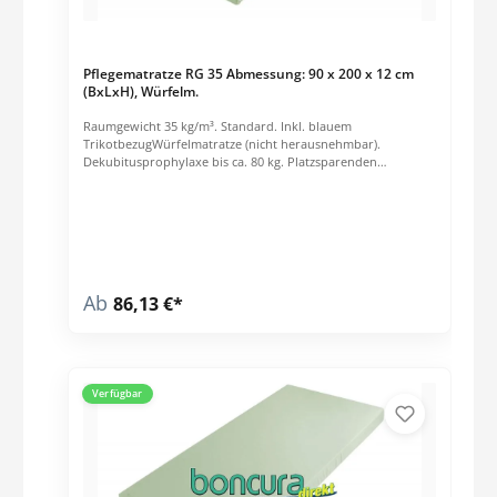
Pflegematratze RG 35 Abmessung: 90 x 200 x 12 cm
(BxLxH), Würfelm.
Raumgewicht 35 kg/m³. Standard. Inkl. blauem
TrikotbezugWürfelmatratze (nicht herausnehmbar).
Dekubitusprophylaxe bis ca. 80 kg. Platzsparenden
Vakuumverpackung, bitte spätestens 6-8 Wochen nach Erhalt
der Matratze entfernen.
Ab
86,13 €*
Verfügbar