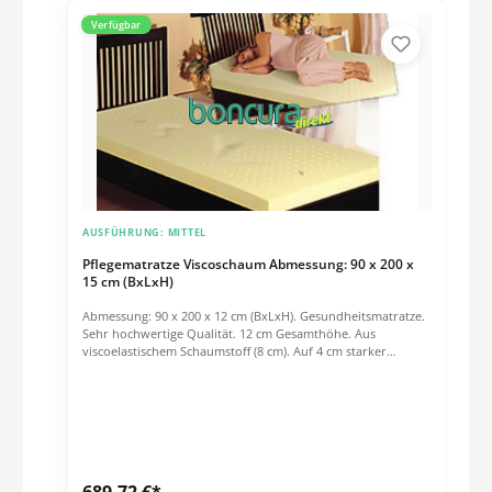
Verfügbar
AUSFÜHRUNG:
MITTEL
Pflegematratze Viscoschaum Abmessung: 90 x 200 x
15 cm (BxLxH)
Abmessung: 90 x 200 x 12 cm (BxLxH). Gesundheitsmatratze.
Sehr hochwertige Qualität. 12 cm Gesamthöhe. Aus
viscoelastischem Schaumstoff (8 cm). Auf 4 cm starker
Stützschicht. Atmungsaktives Material. Raumgewicht: 50
kg/m³, Stützschicht 50 kg/m³. Stauchhärte: 3,5 kPa,
Stützschicht 6,0 kPa. Das Prinzip: Der viskoelastische
Schaumstoff reagiert auf Körperwärme und Körpergewicht
und paßt sich dadurch jeder Körperform gut an. 3
Zonenbohrungen für Innenbelüftung der Matratze.
Wirkungsweise: Hervorstehende Körperpartien wie
689,72 €*
Schultern, Hüften und Fersen können tiefer in die Matratze