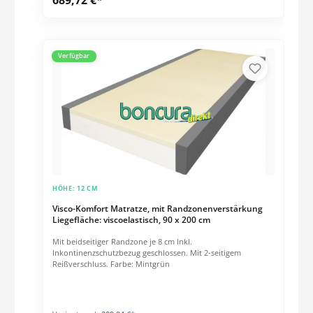
einsinken als bei andern Materialien. Matratze paßt sich an
jede Körperform an. Die Wirbelsäule wird gestützt,
Bandscheiben und Muskeln entlastet. Besonders geeignet
bei Bandscheibenproblemen oder bei Druckschmerzen.
Bezug: Standardmäßig mit antiallergischem und
Verfügbar
antibakteriellem Bezug. Dadurch umfassender Schutz gegen
Milben und Pilze. Hygienisch, da waschbar bis 60°C. Preis
per Stck.
HÖHE:
12 CM
Visco-Komfort Matratze, mit Randzonenverstärkung
Liegefläche: viscoelastisch, 90 x 200 cm
Mit beidseitiger Randzone je 8 cm Inkl.
Inkontinenzschutzbezug geschlossen. Mit 2-seitigem
Reißverschluss. Farbe: Mintgrün