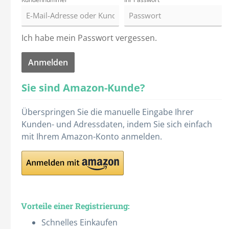
Medikamentenschrank
Waschen & Baden
Reinigung
Reinigungswagen
Badelaken
Besen
Doppelfahrwagen
Nachtschrank
Seitengitterpolster
Sturzmatten
Ich habe mein Passwort vergessen.
Einmalhandschuhe
Hautpflege
Badevorleger
Bürsten
Einfachfahrwagen
Zubehör
Baumwoll-Handschuhe
Baden
Anmelden
Duschtücher
Möppe
Flachpressenwagen
Stühle
Tische
Fingerlinge
Bodylotion
Handtücher
Putztücher
Gerätewagen
Holzgestell
Holzgestell
Sie sind Amazon-Kunde?
Latex-Handschuhe
Feuchtpflegetücher
Seiflappen
Reinigungsmittel
Reinigungswagen
Stahlrohrgestell
Klapptische
Nitril-Handschuhe
Handcreme
Überspringen Sie die manuelle Eingabe Ihrer
Waschhandschuhe
Warnschilder
Zubehör
Stahlgestell
PE-Handschuhe
Hautcreme
Kunden- und Adressdaten, indem Sie sich einfach
mit Ihrem Amazon-Konto anmelden.
Spender
Hautpflegeöl
Alle Kategorien
Alle Kategorien
Mitarbeiterschilder
Mobilität
Namenschilder
Rollatoren
Zubehör
Rollstühle
Vorteile einer Registrierung:
Scooter
Schnelles Einkaufen