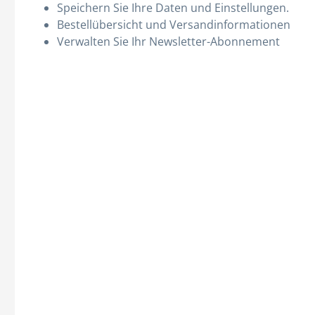
Speichern Sie Ihre Daten und Einstellungen.
Bestellübersicht und Versandinformationen
Verwalten Sie Ihr Newsletter-Abonnement
Spritzen & Kanülen
Therapie
Abwurfbehälter
Absauggeräte
Einmal-Kanülen
Ernährung
Einmal-Spritzen
Gewichtsdecken
Entnahmekanülen
Infusionshalter
Infusionsbesteck
Kalt- / Warmtherapie
Insulinspritzen
Katheterwechsel
Alle Kategorien
Alle Kategorien