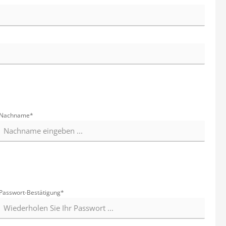
Leistungsnachweise
Garderobenbank
Waschmittel
Alle Kategorien
Desinfektionswaschmittel
Reihenspinde
Hygiene
Medikamentenvergabe
Feinwaschmittel
Z-Spinde
Einmalrasierer
Aufbewahrung
Vollwaschmittel
Körperpflege
Ausgabetablett
Weichspüler
Mundpflege
Blisterverteilung
Spuckbeutel
Deckel für Medi-Becher
Nachname*
Waschhandschuhe
Ersatzteile melipul
Medikamentendosierer
Alle Kategorien
Schutzkleidung
Spiele & Beschäftigung
Brillen
Passwort-Bestätigung*
Mundschutz
FFP2-Masken