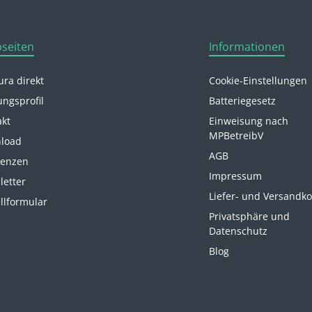
seiten
Informationen
ra direkt
Cookie-Einstellungen
ungsprofil
Batteriegesetz
akt
Einweisung nach
MPBetreibV
load
AGB
renzen
Impressum
letter
Liefer- und Versandk
llformular
Privatsphäre und
Datenschutz
Blog