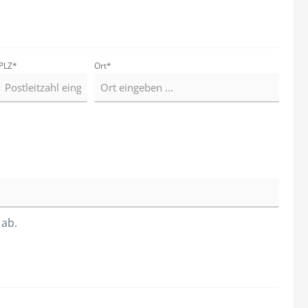
Hauben
Kittel
Overall
PLZ
*
Ort*
Alle Kategorien
 ab.