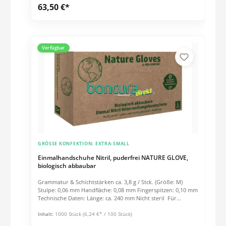
63,50 €*
Medizinprodukt Klasse 1 nach Richtlinie 93/42/EWG Länge:
=240 mm Schichtstärke Handfläche: ca. 0,11 mm
Verfügbar
GRÖSSE KONFEKTION:
EXTRA-SMALL
Einmalhandschuhe Nitril, puderfrei NATURE GLOVE,
biologisch abbaubar
Grammatur & Schichtstärken ca. 3,8 g / Stck. (Größe: M)
Stulpe: 0,06 mm Handfläche: 0,08 mm Fingerspitzen: 0,10 mm
Technische Daten: Länge: ca. 240 mm Nicht steril Für
Lebensmittel geeignet Konformität: PSA-Verordnung (EU)
2016/425: Kategorie I MP-Verordnung (EU) 2017/745: Klasse I
Inhalt:
1000 Stück
(6,24 €* / 100 Stück)
EN 420:2010 EN 455-1, EN 455-2, EN 455-3, EN 455-4 AQL 1.5