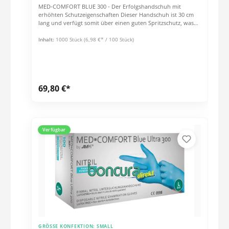
MED-COMFORT BLUE 300 - Der Erfolgshandschuh mit
erhöhten Schutzeigenschaften Dieser Handschuh ist 30 cm
lang und verfügt somit über einen guten Spritzschutz, was
ihn für den Einsatz mit Flüssigkeiten prädestiniert.
Außerdem besitzt er eine gute Mischung aus glatt und
Inhalt:
1000 Stück
(6,98 €* / 100 Stück)
griffig,was ihn vielseitig einsetzbar macht.Grammatur &
Schichtstärken ca. 6,5 g / Stck. (Größe: M) Stulpe: 0,07 mm
Handfläche: 0,09 mm Fingerspitzen: 0,12 mm Eigenschaften
unsteril angeraute Oberfläche Länge: 300 mm AQL 1.5 EN
420, EN 455, PSA Kat. I, nach EN 374 geprüft
69,80 €*
Verfügbar
GRÖSSE KONFEKTION:
SMALL