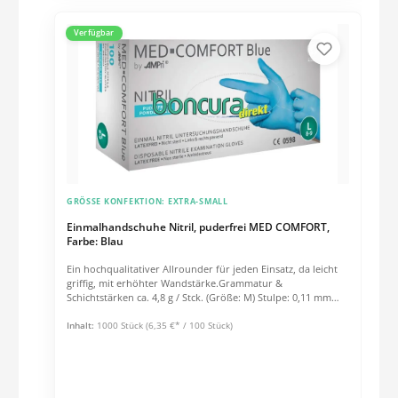
Verfügbar
GRÖSSE KONFEKTION:
EXTRA-SMALL
Einmalhandschuhe Nitril, puderfrei MED COMFORT,
Farbe: Blau
Ein hochqualitativer Allrounder für jeden Einsatz, da leicht
griffig, mit erhöhter Wandstärke.Grammatur &
Schichtstärken ca. 4,8 g / Stck. (Größe: M) Stulpe: 0,11 mm
Handfläche: 0,12 mm Fingerspitzen: 0,16 mm Eigenschaften:
Angeraute Handfläche für gute Griffigkeit Ausgezeichnete
Inhalt:
1000 Stück
(6,35 €* / 100 Stück)
mechanische Belastbarkeit durch doppelte Schichtstärke
Beidhändige Passform Puderfrei Unsteril Farbe: Blau
Qualitätsmerkmale: AQL 1,5 EN 420 EN 455 EN 374-2 Level
EN 374-3:2003 PSA Kategorie III gem. PSA Richtlinie
89/686/EWG (überführt in PSA Verordnung EU 2016/425)