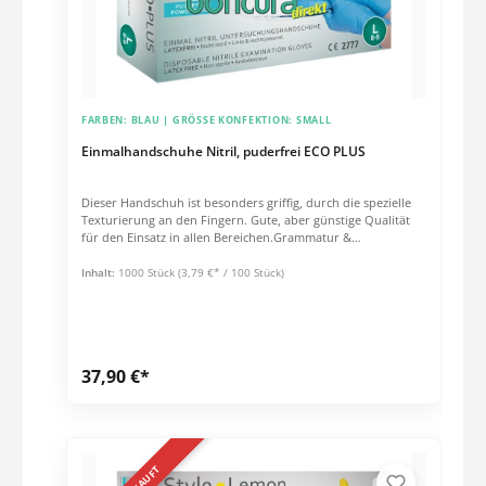
FARBEN:
BLAU
| GRÖSSE KONFEKTION:
SMALL
Einmalhandschuhe Nitril, puderfrei ECO PLUS
Dieser Handschuh ist besonders griffig, durch die spezielle
Texturierung an den Fingern. Gute, aber günstige Qualität
für den Einsatz in allen Bereichen.Grammatur &
Schichtstärken ca. 3,5 g / Stck. (Größe: M) Stulpe: 0,05 mm
Handfläche: 0,06 mm Fingerspitzen: 0,07 mm Eigenschaften:
Inhalt:
1000 Stück
(3,79 €* / 100 Stück)
Gute Griffigkeit dank spezieller Texturierung Leichte
Ausführung Beidhändige Passform Puderfrei Unsteril
Qualitätsmerkmale: AQL 1,5 EN 420 EN 455 EN 374-2 Level EN
374-3:2003 PSA Kategorie III gem. PSA Richtlinie 89/686/EWG
(überführt in PSA Verordnung EU 2016/425) Medizinprodukt
37,90 €*
Klasse 1 nach Richtlinie 93/42/EWG