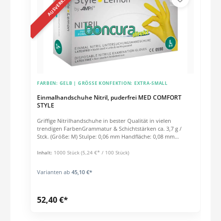
AUSVERKAUFT
FARBEN:
GELB
| GRÖSSE KONFEKTION:
EXTRA-SMALL
Einmalhandschuhe Nitril, puderfrei MED COMFORT
STYLE
Griffige Nitrilhandschuhe in bester Qualität in vielen
trendigen FarbenGrammatur & Schichtstärken ca. 3,7 g /
Stck. (Größe: M) Stulpe: 0,06 mm Handfläche: 0,08 mm
Fingerspitzen: 0,10 mm Eigenschaften unsteril angeraute
Finger-Oberfläche innen chloriert polymerbeschichtet Länge:
Inhalt:
1000 Stück
(5,24 €* / 100 Stück)
240 mm Qualitätssicherung: AQL 1,5 Verwendung: 93/42/EEC
Klasse 1, 89/686/EEC CAT III, EN 420, EN 455, EN 374-2 Level 2,
Varianten ab
45,10 €*
EN 374-3:2003
52,40 €*