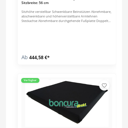
Sitzbreite: 56 cm
Sitzhöhe verstellbar Schwenkbare Beinstützen Abnehmbare,
abschwenkbare und höhenverstellbare Armlehnen
Steckachse Abnehmbare durchgehende Fußplatte Doppelte
Kreuzstrebe Höhenverstellbare Schiebegriffe Technische
Daten: Sitzbreite: 56 cm Länge: 79 cm ohne Beinstützen
Breite: 76 cm Höhe: 95 cm Sitztiefe: 44 cm Sitzhöhe: 46 - 50
cm Rückenhöhe: 41 cm
Ab
444,58 €*
Verfügbar