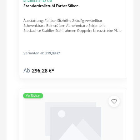
SITZBREITE:
42 CM
Standardrollstuhl Farbe: Silber
Ausstattung: Faltbar Sitzhöhe 2-stufig verstellbar
Schwenkbare Beinstützen Abnehmbare Seitenteile
Steckachse Stabiler Stahlrahmen Doppelte Kreuzstrebe PU
Bereifung Technische Daten: Länge: 80 cm (ohne Beinstützen)
Breite: Sitzbreite + 18 cm Höhe: 95 cm Sitzhöhe: 47/50 cm
Sitztiefe: 42 cm Gewicht: 16,9 - 18,2 kg Belastbarkeit: 135 kg
Varianten ab
219,99 €*
Ab
296,28 €*
Verfügbar