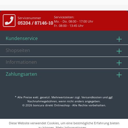
Servicezeiten:
Servicenummer
Mo. - Do. 08:00 - 17:00 Uhr
05204 / 87146-10
Fr. 08:00 - 13:45 Uhr
Kundenservice
Shopseiten
Informationen
Zahlungsarten
* Alle Preise exkl. gesetzl. Mehrwertsteuer zzgl.
Versandkosten
und ggf.
Nachnahmegebühren, wenn nicht anders angegeben.
© 2026 boncura direkt Onlineshop - Alle Rechte vorbehalten.
Diese Website verwendet Cookies, um eine bestmögliche Erfahrung bieten
zu können.
Mehr Informationen ...