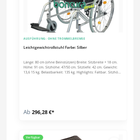
AUSFÜHRUNG:
OHNE TROMMELBREMSE
Leichtgewichtrollstuhl Farbe: Silber
Länge: 80 cm (ohne Beinstützen) Breite: Sitzbreite + 18 cm.
Höhe: 91 cm. Sitzhöhe: 47/50 cm. Sitztiefe: 42 cm. Gewicht:
13,6 15 kg. Belastbarkeit: 135 kg. Highlights: Faltbar. Sitzhöhe
verstellbar. Abnehmbare Seitenteile. Steckachse. Stabiler
Aluminiumrahmen. Doppelte Kreuzstrebe. Schwenkbare
Beinstützen. PU Bereifung Mögliche Sitzbreiten: 42/45/48/51
cm. Preis per Stck.
Ab
296,28 €*
Verfügbar