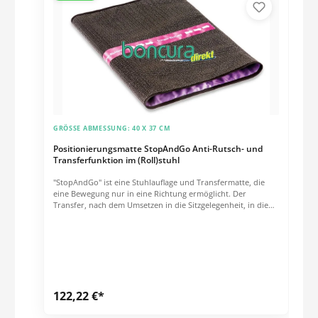
GRÖSSE ABMESSUNG:
40 X 37 CM
Positionierungsmatte StopAndGo Anti-Rutsch- und
Transferfunktion im (Roll)stuhl
"StopAndGo" ist eine Stuhlauflage und Transfermatte, die
eine Bewegung nur in eine Richtung ermöglicht. Der
Transfer, nach dem Umsetzen in die Sitzgelegenheit, in die
korrekte Sitzposition wird erleichtert, oder falsche
Sitzhaltungen können wieder korrigiert werden. Durch die
automatische Bremsfunktion der Auflage wird das Rutschen
nach vorne vermindert. Deutliche Kennzeichnung durch
Pfeilrichtung zur Rückenlehe. Anwendung: Vor dem
Umsetzen in den Rollstuhl sollte unbedingt die Bremse
gesetzt werden. Danach wird die StopAndGo Matte in den
122,22 €*
Rollstuhl gelegt. Die StopAndGo Matte legen Sie so in den
Rollstuhl oder auf den Stuhl, dass die Transferrichtung „mit