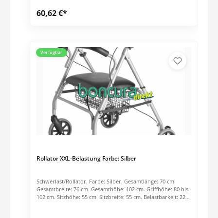
mit Zubehör) Gesamtbreite: 580 mm Sitzbreite: 420 mm
60,62 €*
Sitzhöhe: 595 mm Max. Benutzergewicht inkl. Zuladung: 130
kg
Verfügbar
Rollator XXL-Belastung Farbe: Silber
Schwerlast/Rollator. Farbe: Silber. Gesamtlänge: 70 cm.
Gesamtbreite: 76 cm. Gesamthöhe: 102 cm. Griffhöhe: 80 bis
102 cm. Sitzhöhe: 55 cm. Sitzbreite: 55 cm. Belastbarkeit: 225
kg. Gesamtgewicht: ca. 13,5 kg. Highlights: Stabiler
Stahlrohrrahmen. PU Bereifung. Griffe höhenverstellbar.