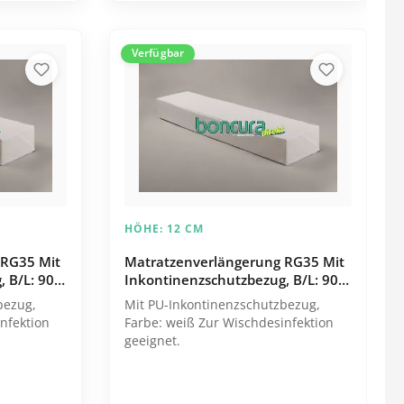
Superelastisch Kochfest bis 95°C
Hauben
Trocknerbeständig Bakteriendicht
Desinfektionsmittelbeständig bei
Kittel
Wischdesinfektion Atmungsaktiv
Verfügbar
Overall
(Wasserdampfdurchlässig DIN
53122) Schadstoffgeprüft (frei von
Alle Kategorien
PVC, FCKW, Schwermetallen und
Pestiziden) 100% PES mit einseitiger
PU Beschichtung WEITERE GRÖSSEN
AUF ANFRAGE (AUCH
SONDERGRÖSSEN)
HÖHE:
12 CM
 RG35 Mit
Matratzenverlängerung RG35 Mit
 B/L: 90 x
Inkontinenzschutzbezug, B/L: 90 x
30 cm
bezug,
Mit PU-Inkontinenzschutzbezug,
Farbe: weiß Zur Wischdesinfektion
geeignet.