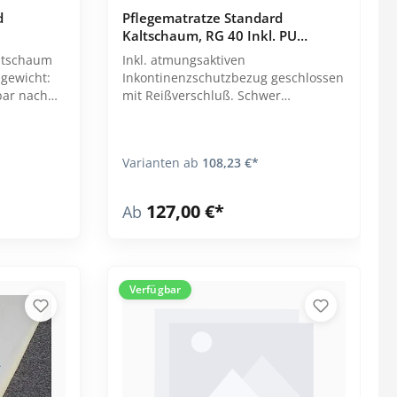
d
Pflegematratze Standard
Kaltschaum, RG 40 Inkl. PU
Inkontinenz-Vollschutzbezug
altschaum
Inkl. atmungsaktiven
mgewicht:
Inkontinenzschutzbezug geschlossen
bar nach
mit Reißverschluß. Schwer
em
entflammbar nach DIN EN 597 - 1/2.
 bis
Material: hochwertiger Kaltschaum
mit hoher Elastizität. Raumgewicht:
Varianten ab
108,23 €*
spätestens
40 kg / m³. Schwer entzündbar nach
er Matratze
DIN EN 597 -1/2. Platzsparenden
Vakuumverpackung, bitte spätestens
127,00 €*
Ab
6-8 Wochen nach Erhalt der Matratze
entfernen.
Verfügbar