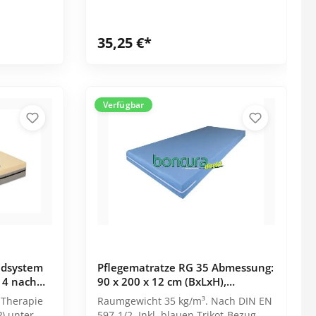
35,25 €*
Verfügbar
idsystem
Pflegematratze RG 35 Abmessung:
 4 nach
90 x 200 x 12 cm (BxLxH),
flammhemmend
 Therapie
Raumgewicht 35 kg/m³. Nach DIN EN
) unter
597-1/2. Inkl. blauen Trikot-Bezug,