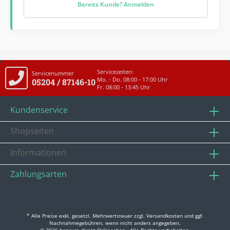
Bereits Kunde? Anmelden
Servicezeiten:
Servicenummer
Mo. - Do. 08:00 - 17:00 Uhr
05204 / 87146-10
Fr. 08:00 - 13:45 Uhr
Kundenservice
Shopseiten
Informationen
Zahlungsarten
* Alle Preise exkl. gesetzl. Mehrwertsteuer zzgl.
Versandkosten
und ggf.
Nachnahmegebühren, wenn nicht anders angegeben.