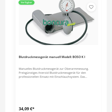
Verfügbar
Blutdruckmessgerät manuell Modell: BOSO K I
Manuelles Blutdruckmessgerät zur Oberarmmessung.
Preisgünstiges Aneroid Blutdruckmessgerät für den
professionellen Einsatz mit Einschlauchsystem. Das
Manometer ist "shock protected" für mehr Sicherheit vor
Sturzschäden. Das Manometer ist überdrucksicher und mit
einem korrosionsfreien Messwerk ausgerüstet. Das Gehäuse
und der Glasring sind aus schlagfestem Kunststoff gefertig.
Skala Ø 60 mm. Einschlauchgerät im Reißverschlußetui. Inkl.
Klettenmanschette für einen Oberarmumfang von 22 bis 32
cm. Messtechnische Kontrollen (MTK) müssen alle zwei Jahre
34,09 €*
ab Kaufdatum durchgeführt werden.