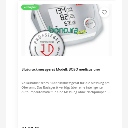
Verfügbar
Blutdruckmessgerät Modell: BOSO medicus uno
Vollautomatisches Blutdruckmessgerät für die Messung am
Oberarm. Das Basisgerät verfügt über eine intelligente
Aufpumpautomatik für eine Messung ohne Nachpumpen.
Die letzte Messung wird automatisch gespeichert und beim
Einschalten angezeigt. Darüber hinaus erkennt dieses Gerät
eventuelle Herzrhythmusstörungen. Mit dem Prüfsiegel der
Deutschen Hochdruckliga. Messgenauigkeit klinisch validiert
in 2005. Arrhythmie Erkennung, zeigt Herz Rhythmus
Störungen während der Messung an. Intelligente
Aufpumpautomatik für eine sanfte und schnelle Messung.