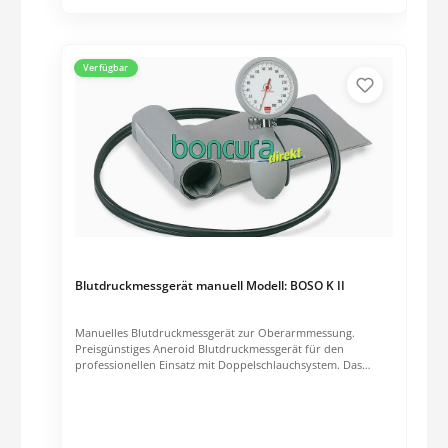
Verfügbar
Blutdruckmessgerät manuell Modell: BOSO K II
Manuelles Blutdruckmessgerät zur Oberarmmessung.
Preisgünstiges Aneroid Blutdruckmessgerät für den
professionellen Einsatz mit Doppelschlauchsystem. Das
Manometer ist "shock protected" für mehr Sicherheit vor
Sturzschäden. Das Manometer ist überdrucksicher und mit
einem korrosionsfreien Messwerk ausgerüstet. Das Gehäuse
und der Glashaltering sind aus schlagfestem Kunststoff
gefertig. Skala Ø 60 mm. Zweischlauchgerät im