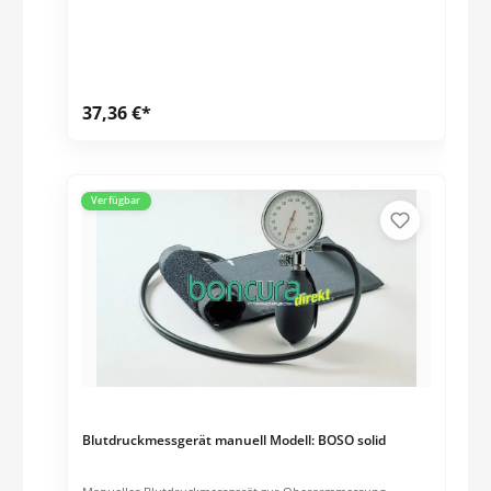
innovative Druckknopfventil ist fein dosierbar und schließt
beim Aufpumpen automatisch. Skala Ø 60 mm.
Einschlauchgerät im Reißverschlußetui. Inkl.
Klettenmanschette für einen Oberarmumfang von 22 bis 32
cm. Messtechnische Kontrollen (MTK) müssen alle zwei Jahre
ab Kaufdatum durchgeführt werden.
37,36 €*
Verfügbar
Blutdruckmessgerät manuell Modell: BOSO solid