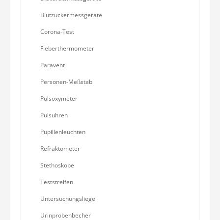
Blutzuckermessgeräte
Corona-Test
Fieberthermometer
Paravent
Personen-Meßstab
Pulsoxymeter
Pulsuhren
Pupillenleuchten
Refraktometer
Stethoskope
Teststreifen
Untersuchungsliege
Urinprobenbecher