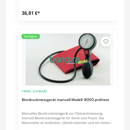
Reißverschlußetui. Inkl. Klettenmanschette für einen
Oberarmumfang von 22 bis 32 cm. Messtechnische
36,81 €*
Kontrollen (MTK) müssen alle zwei Jahre ab Kaufdatum
durchgeführt werden.
Verfügbar
FARBE:
SCHWARZ
Blutdruckmessgerät manuell Modell: BOSO profitest
Manuelles Blutdruckmessgerät zur Oberarmmessung.
Aneroid Blutdruckmessgerät für Klinik und Praxis. Das
Manometer ist stoßsicher, überdrucksicher und mit einem
korrosionsfreien Präzisionsmesswerk ausgerüstet. Das