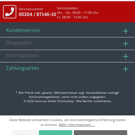
Servicezeiten:
Servicenummer
Mo. - Do. 08:00 - 17:00 Uhr
05204 / 87146-10
Fr. 08:00 - 13:45 Uhr
Kundenservice
Shopseiten
Informationen
Zahlungsarten
* Alle Preise exkl. gesetzl. Mehrwertsteuer zzgl.
Versandkosten
und ggf.
Nachnahmegebühren, wenn nicht anders angegeben.
© 2026 boncura direkt Onlineshop - Alle Rechte vorbehalten.
Diese Website verwendet Cookies, um eine bestmögliche Erfahrung bieten
zu können.
Mehr Informationen ...