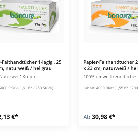
Alle Kategorien
Ver- & Entsorgung
Wäschesäcke & -netze
Abfallsammler
Inkontinenz
Instrumente
Mülleimer
Bettschutz
Klemmen
Müllsäcke
Türantrieb
Katheterwechsel
Maniküre
Servierwagen
Netzhöschen
Skalpelle
Sortierregalwagen
-Falthandtücher 1-lagig., 25
Papier-Falthandtücher 2-
Steckbecken
Pinzetten
Stationswagen
m, naturweiß / hellgrau
x 23 cm, naturweiß / hel
Stuhlauflagen
Pediküre
 Naturweiß Krepp
100% umweltfreundliches 
Alle Kategorien
Urinbeutel
Scheren
5000 Stück
(1,61 €* / 250 Stück)
Inhalt:
4000 Blatt
(1,55 €* / 200
Alle Kategorien
Alle Kategorien
Pflegearbeitswagen
Ruf-Systeme
Empfänger
2,13 €*
30,98 €*
Ab
Sender