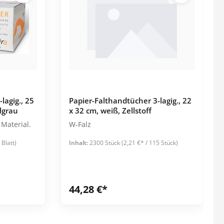
Leistungsnachweise
Garderobenbank
Waschmittel
Alle Kategorien
Desinfektionswaschmittel
Reihenspinde
Hygiene
Medikamentenvergabe
Feinwaschmittel
Z-Spinde
Einmalrasierer
Aufbewahrung
Vollwaschmittel
Körperpflege
Ausgabetablett
Weichspüler
Mundpflege
Blisterverteilung
lagig., 25
Papier-Falthandtücher 3-lagig., 22
Spuckbeutel
Deckel für Medi-Becher
lgrau
x 32 cm, weiß, Zellstoff
Waschhandschuhe
Ersatzteile melipul
Material.
W-Falz
Medikamentendosierer
 Blatt)
Inhalt:
2300 Stück
(2,21 €* / 115 Stück)
Alle Kategorien
Schutzkleidung
Spiele & Beschäftigung
Brillen
44,28 €*
Mundschutz
FFP2-Masken