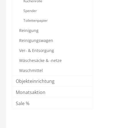
Küchenrolle
Spender
Toilettenpapier
Reinigung
Reinigungswagen
Spritzen & Kanülen
Therapie
Ver- & Entsorgung
Abwurfbehälter
Absauggeräte
Wäschesäcke & -netze
Einmal-Kanülen
Ernährung
Einmal-Spritzen
Gewichtsdecken
Waschmittel
Entnahmekanülen
Infusionshalter
Objekteinrichtung
Infusionsbesteck
Kalt- / Warmtherapie
Monatsaktion
Insulinspritzen
Katheterwechsel
Sale %
Alle Kategorien
Alle Kategorien