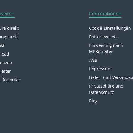
seiten
Informationen
ra direkt
Cookie-Einstellungen
ungsprofil
Batteriegesetz
akt
Einweisung nach
MPBetreibV
load
AGB
renzen
Impressum
letter
Liefer- und Versandk
llformular
Privatsphäre und
Datenschutz
Blog