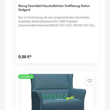
Bezug Sitzmöbel Hauskollektion Stoffbezug Delius
Deligard
Nur in Verbindung mit den entsprechenden Sitzmöbeln
bestellbar.Material:Nutzschicht 100% Polyester
Schwerentflammbarkeit:DIN EN 1021 Teil1, DIN EN 1021 Teil
2, BS 5852 Crib 5, IMO Res. A652 (16), NFPA260, Cal_TB_117,
MVSS302, Schwerentflammbarkeit hängt von verwendetem
Schaum ab.Scheuerfestigkeit nach Martindale:ca. 40.000
TourenGewicht: 435 g/m²
0,00 €*
Verfügbar