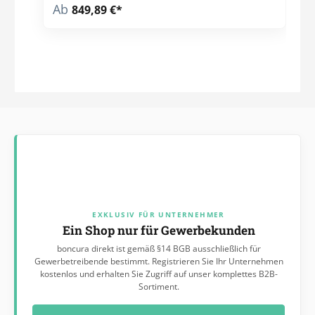
Ab
849,89 €*
cmGesamttiefe: 76 cmSitzhöhe: 46 cm
EXKLUSIV FÜR UNTERNEHMER
Ein Shop nur für Gewerbekunden
boncura direkt ist gemäß §14 BGB ausschließlich für
Gewerbetreibende bestimmt. Registrieren Sie Ihr Unternehmen
kostenlos und erhalten Sie Zugriff auf unser komplettes B2B-
Sortiment.