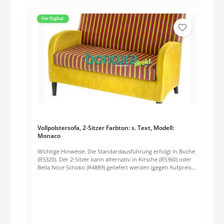
Verfügbar
Vollpolstersofa, 2-Sitzer Farbton: s. Text, Modell:
Monaco
Wichtige Hinweise: Die Standardausführung erfolgt in Buche
(R5320). Der 2-Sitzer kann alternativ in Kirsche (R5360) oder
Bella Noce Schoko (R4889) geliefert werden (gegen Aufpreis).
Bitte wählen Sie einen entsprechenden Stoffbezug aus.
Bezug: Inkontinenzschutzbezug, Preisgruppe B (Stoff). Bei
einer Abnahme von größeren Mengen, bitten wir um eine
Anfrage unter: 05204/989176 Charmanter Kaffeehaus-Look
mit dem gewissen Etwas. Stollen aus Massivholz in Buche, in
verschiedenen Holzfarben und Bezügen
erhältlich.Maße:Gesamthöhe: 85 cmGesamtbreite: 114