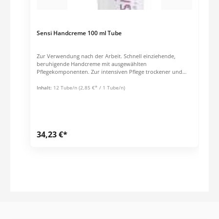
Sensi Handcreme 100 ml Tube
Zur Verwendung nach der Arbeit. Schnell einziehende,
beruhigende Handcreme mit ausgewählten
Pflegekomponenten. Zur intensiven Pflege trockener und
strapazierter Hände. Glättet die Haut, macht die Hände
samtweich und geschmeidig, beugt rauhen Händen vor. Mit
Inhalt:
12 Tube/n
(2,85 €* / 1 Tube/n)
Aloe Vera, Kamille Extrakt und a Bisabolol.
34,23 €*