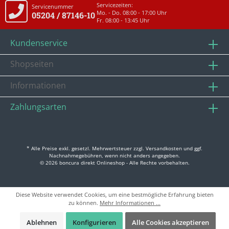
Servicezeiten:
Servicenummer
Mo. - Do. 08:00 - 17:00 Uhr
05204 / 87146-10
Fr. 08:00 - 13:45 Uhr
Kundenservice
Shopseiten
Informationen
Zahlungsarten
* Alle Preise exkl. gesetzl. Mehrwertsteuer zzgl.
Versandkosten
und ggf.
Nachnahmegebühren, wenn nicht anders angegeben.
© 2026 boncura direkt Onlineshop - Alle Rechte vorbehalten.
Diese Website verwendet Cookies, um eine bestmögliche Erfahrung bieten
zu können.
Mehr Informationen ...
Ablehnen
Konfigurieren
Alle Cookies akzeptieren