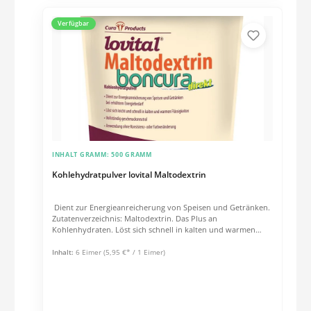
Verfügbar
INHALT GRAMM:
500 GRAMM
Kohlehydratpulver lovital Maltodextrin
Dient zur Energieanreicherung von Speisen und Getränken.
Zutatenverzeichnis: Maltodextrin. Das Plus an
Kohlenhydraten. Löst sich schnell in kalten und warmen
Flüssigkeiten. Völlig geschmacksneutral. Anwendung ohne
Konsistenz und Farbveränderung. Frei von Gluten,
Inhalt:
6 Eimer
(5,95 €* / 1 Eimer)
Milcheiweiß, Laktose und Fructose. Anwendungshinweis: 1
Eßlöffel ca. 10g entspricht ca. 38 kcal. Geeignet beim Einsatz
von Mangelernährung. Inhaltsstoffe und
Nährwertinformationen siehe .PDF