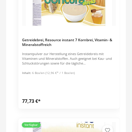
Getreidebrei, Resource instant 7 Kornbrei, Vitamin- &
Mineralstoffreich
Instantpulver zur Herstellung eines Getreidebreis mit
Vitaminen und Mineralstoffen. Auch geeignet bei Kau- und
Schluckstörungen sowie für die tägliche
Nährstoffversorgung oder bei erhöhtem Nährstoffbedarf.
Reich an Eisen, Zink, Vitamin D und Calcium Schnell
Inhalt:
6 Box/en
(12,96 €* / 1 Box/en)
zubereitet mit kalter oder warmer Milch Lactosefrei
Empfohlene tägliche Verzehrmenge:1 - 2 Portionen (1
Portion = 30 g Pulver / 200 ml Milch)Nährwertinformationen
und Zutatenliste siehe Datenblatt.
77,73 €*
Verfügbar