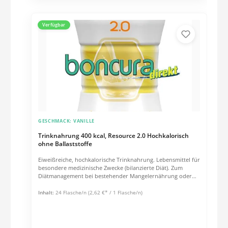
Jahren Als einzige Nahrungsquelle geeignet Anwendung Vor
Gebrauch schütteln. Schmeckt gekühlt am besten. Zur
ergänzenden Ernährung: 1-3 Flaschen täglich. Zur
Verfügbar
ausschließlichen Ernährung: Empfehlung des Arztes
beachten. Nährwertinformationen und Zutatenliste siehe
Datenblatt.
GESCHMACK:
VANILLE
Trinknahrung 400 kcal, Resource 2.0 Hochkalorisch
ohne Ballaststoffe
Eiweißreiche, hochkalorische Trinknahrung. Lebensmittel für
besondere medizinische Zwecke (bilanzierte Diät). Zum
Diätmanagement bei bestehender Mangelernährung oder
bei Risiko für eine Mangelernährung.IndikationenZum
Diätmanagement bei bestehender Mangelernährung oder
Inhalt:
24 Flasche/n
(2,62 €* / 1 Flasche/n)
bei Risiko für eine Mangelernährung und/oder bei Erhöhtem
Energie- und Nährstoffbedarf (z.B. bei konsumierenden
Erkrankungen) Flüssigkeitsrestriktion (z.B. bei
Herzinsuffizienz) Produkteigenschaften Hochkalorisch: 400