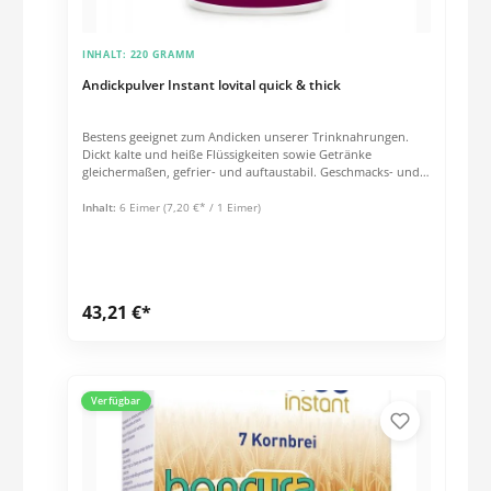
INHALT:
220 GRAMM
Andickpulver Instant lovital quick & thick
Bestens geeignet zum Andicken unserer Trinknahrungen.
Dickt kalte und heiße Flüssigkeiten sowie Getränke
gleichermaßen, gefrier- und auftaustabil. Geschmacks- und
geruchsneutral. Schnelle und sichere Anwendung, rühren
bis das Pulver gut gelöst ist. Anwendungshinweis zum
Inhalt:
6 Eimer
(7,20 €* / 1 Eimer)
erreichen der gewünschten Konsistenz (1.5 Eßlöffel
honigartig, 2 Eßlöffel puddingartig) Gilt für 100 ml
Flüssigkeit. Nicht geeignet für Kinder unter 10 Jahren
Zutatenverzeichnis: Modifizierte Stärke (E 1422). Geeignet
zum Dysphagie Schlucktraining. Geeignet bei
43,21 €*
Schluckstörungen. Inhaltsstoffe und Nährwertinformationen
siehe .PDF
Verfügbar