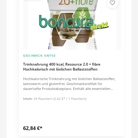
Nährwertinformationen und Zutatenliste siehe Datenblatt.
GESCHMACK:
KAFFEE
Trinknahrung 400 kcal, Resource 2.0 + fibre
Hochkalorisch mit löslichen Ballaststoffen
Hochkalorische Trinknahrung mit löslichen Ballaststoffen,
lactosearm und glutenfrei. Geschmacksvielfalt für
dauerhafte Produktakzeptanz. Enthält alle essentiellen
Vitamine, Mineralstoffe und
Spurenelementen.IndikationenZum Diätmanagement bei
Inhalt:
24 Flasche/n
(2,62 €* / 1 Flasche/n)
bestehender Mangelernährung oder bei Risiko für eine
Mangelernährung und/ oder bei Erhöhtem Energie- und
Nährstoffbedarf (z.B. bei konsumierenden Erkrankungen)
oder Flüssigkeitsrestriktion (z.B. bei
Herzinsuffizienz)Produkteigenschaften Hochkalorisch: 400
62,84 €*
kcal/Flasche Mit löslichen Ballaststoffen Glutenfrei
Lactosearm (< 1 g / 100 ml) Diätetisch vollständig Wichtige
Hinweise Unter ärztlicher Aufsicht verwenden Geeignet ab 3