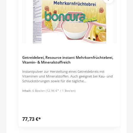
Getreidebrei, Resource instant Mehrkornfrüchtebrei,
Vitamin- & Mineralstoffreich
Instantpulver zur Herstellung eines Getreidebreis mit
Vitaminen und Mineralstoffen. Auch geeignet bei Kau- und
Schluckstörungen sowie für die tägliche
Nährstoffversorgung oder bei erhöhtem Nährstoffbedarf.
Reich an Eisen, Zink, Vitamin D und Calcium Schnell
Inhalt:
6 Box/en
(12,96 €* / 1 Box/en)
zubereitet mit kalter oder warmer Milch Glutenfrei Enthält
Süßungsmittel Empfohlene tägliche Verzehrmenge:1 - 2
Portionen (1 Portion = 30 g Pulver / 200 ml
Milch)Nährwertinformationen und Zutatenliste siehe
Datenblatt.
77,73 €*