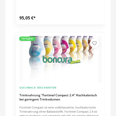
wiederverschlossene Verpackung kühl, trocken und
geruchsneutral lagern. Vor Kindern schützen.
Nahrungsergänzungsmittel sind kein Ersatz für eine
ausgewogene, abwechslungsreiche Ernährung und gesunde
95,05 €*
Lebensweise.
Verfügbar
GESCHMACK:
MISCHKARTON
Trinknahrung "Fortimel Compact 2.4" Hochkalorisch
bei geringem Trinkvolumen
Fortimel Compact ist eine vollbilanzierte, hochkalorische
Trinknahrung ohne Ballaststoffe. Fortimel Compact 2.4 ist
gebrauchsfertig und schmeckt gekühlt am besten.Merkmale: