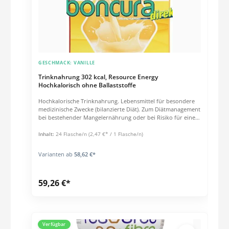
GESCHMACK:
VANILLE
Trinknahrung 302 kcal, Resource Energy
Hochkalorisch ohne Ballaststoffe
Hochkalorische Trinknahrung. Lebensmittel für besondere
medizinische Zwecke (bilanzierte Diät). Zum Diätmanagement
bei bestehender Mangelernährung oder bei Risiko für eine
Mangelernährung.IndikationenZum Diätmanagement bei
bestehender Mangelernährung oder bei Risiko für eine
Inhalt:
24 Flasche/n
(2,47 €* / 1 Flasche/n)
Mangelernährung und/oder bei Erhöhtem Energie- und
Nährstoffbedarf (z.B. bei konsumierenden Erkrankungen)
Varianten ab
58,62 €*
Flüssigkeitsrestriktion (z.B. bei
Herzinsuffizienz)Produkteigenschaften Hochkalorisch: 302
kcal/Flasche Ohne Ballaststoffe Glutenfrei Lactosearm (< 0,5 g
59,26 €*
/ 100 ml) Diätetisch vollständig Wichtige Hinweise Unter
ärztlicher Aufsicht verwenden Geeignet ab 3 Jahren Als
einzige Nahrungsquelle geeignet Anwendung Vor Gebrauch
schütteln. Schmeckt gekühlt am besten. Zur ergänzenden
Ernährung: 1-3 Flaschen täglich. Zur ausschließlichen
Ernährung: Empfehlung des Arztes beachten.
Verfügbar