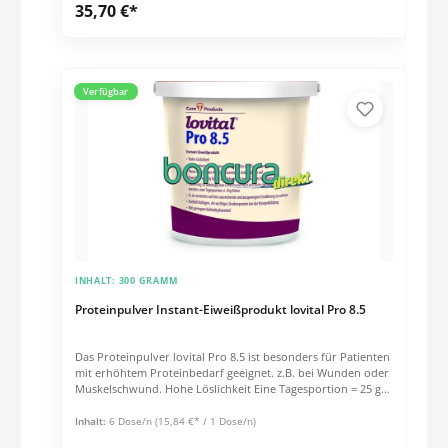
35,70 €*
Verfügbar
INHALT:
300 GRAMM
Proteinpulver Instant-Eiweißprodukt lovital Pro 8.5
Das Proteinpulver lovital Pro 8.5 ist besonders für Patienten
mit erhöhtem Proteinbedarf geeignet. z.B. bei Wunden oder
Muskelschwund. Hohe Löslichkeit Eine Tagesportion = 25 g
Pulver Geschmacks und Geruchtsneutral Produkt nicht
verwenden, wenn eine Intoleranz gegen eines der
Inhalt:
6 Dose/n
(15,84 €* / 1 Dose/n)
Inhaltsstoffe besteht Lagerungshinweis:Geöffnete und