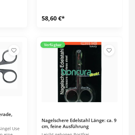
Einzeln aus der Spenderbox zu
entnehmen Sicherer Schutz durch
eine Hartblister-Verpackung, diese
58,60 €*
kann gleichzeitig als sterile Schale
genutzt werden CE-Kennzeichnung
Verfügbar
erade,
Nagelschere Edelstahl Länge: ca. 9
cm, feine Ausführung
Singel Use
en eine
Leicht gebogen Rostfrei