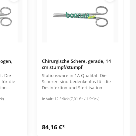
Leistungsnachweise
Garderobenbank
Waschmittel
Alle Kategorien
Desinfektionswaschmittel
Reihenspinde
Hygiene
Medikamentenvergabe
Feinwaschmittel
Z-Spinde
Einmalrasierer
Aufbewahrung
Vollwaschmittel
Körperpflege
Ausgabetablett
Weichspüler
Mundpflege
Blisterverteilung
bogen,
Chirurgische Schere, gerade, 14
Spuckbeutel
Deckel für Medi-Becher
cm stumpf/stumpf
Waschhandschuhe
Ersatzteile melipul
t. Die
Stationsware in 1A Qualität. Die
Medikamentendosierer
für die
Scheren sind bedenkenlos für die
tion
Desinfektion und Sterilisation
Alle Kategorien
geeignet. Einzeln verpackt in stabiler
ck)
Inhalt:
12 Stück
(7,01 €* / 1 Stück)
Tüte
Schutzkleidung
Spiele & Beschäftigung
Brillen
Mundschutz
84,16 €*
FFP2-Masken