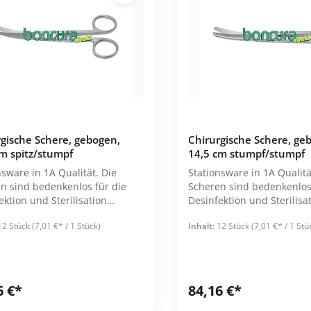
Alle Kategorien
Ver- & Entsorgung
Wäschesäcke & -netze
Abfallsammler
Inkontinenz
Instrumente
Mülleimer
Bettschutz
Klemmen
Müllsäcke
Türantrieb
Katheterwechsel
Maniküre
Servierwagen
Netzhöschen
Skalpelle
Sortierregalwagen
rgische Schere, gebogen,
Chirurgische Schere, ge
Steckbecken
Pinzetten
Stationswagen
m spitz/stumpf
14,5 cm stumpf/stumpf
Stuhlauflagen
Pediküre
nsware in 1A Qualität. Die
Stationsware in 1A Qualitä
Alle Kategorien
Urinbeutel
Scheren
n sind bedenkenlos für die
Scheren sind bedenkenlos 
ektion und Sterilisation
Desinfektion und Sterilisa
Alle Kategorien
Alle Kategorien
t in stabiler
geeignet. Einzeln verpackt in stabiler
12 Stück
(7,01 €* / 1 Stück)
Inhalt:
12 Stück
(7,01 €* / 1 Stü
Tüte
Pflegearbeitswagen
Ruf-Systeme
Empfänger
Sender
6 €*
84,16 €*