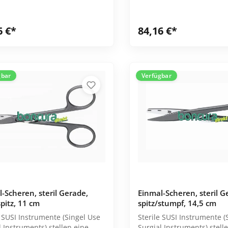
6 €*
84,16 €*
gbar
Verfügbar
-Scheren, steril Gerade,
Einmal-Scheren, steril G
spitz, 11 cm
spitz/stumpf, 14,5 cm
e SUSI Instrumente (Singel Use
Sterile SUSI Instrumente (
l Instruments) stellen eine
Surgial Instruments) stell