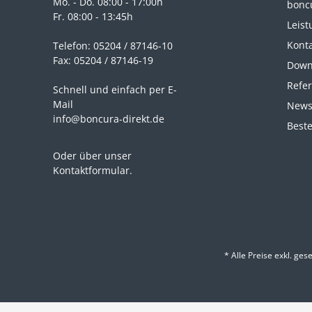
Mo. - Do. 08:00 - 17:00h
boncu
Fr. 08:00 - 13:45h
Leist
Kont
Telefon: 05204 / 87146-10
Fax: 05204 / 87146-19
Down
Refe
Schnell und einfach per E-
Mail
News
info@boncura-direkt.de
Beste
Oder über unser
Kontaktformular
.
* Alle Preise exkl. ges