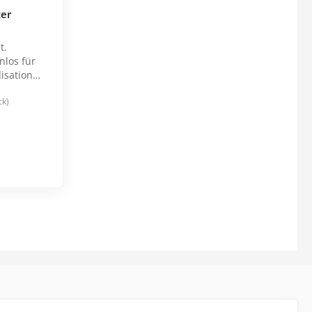
ter
t.
nlos für
lisation
ck)