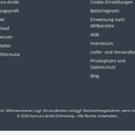
ra direkt
Cookie-Einstellungen
ungsprofil
Batteriegesetz
akt
Einweisung nach
MPBetreibV
load
AGB
renzen
Impressum
letter
Liefer- und Versandk
llformular
Privatsphäre und
Datenschutz
Blog
etzl. Mehrwertsteuer zzgl.
Versandkosten
und ggf. Nachnahmegebühren, wenn ni
© 2026 boncura direkt Onlineshop - Alle Rechte vorbehalten.