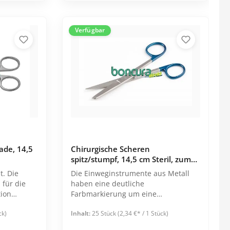
Hauben
Kittel
Verfügbar
Overall
Alle Kategorien
ade, 14,5
Chirurgische Scheren
spitz/stumpf, 14,5 cm Steril, zum
Einmalgebrauch
t. Die
Die Einweginstrumente aus Metall
für die
haben eine deutliche
tion
Farbmarkierung um eine
Verwechselung mit
ck)
Inhalt:
25 Stück
(2,34 €* / 1 Stück)
wiederverwendbaren Instrumenten
zu vermeiden. Ausführung: Gerade