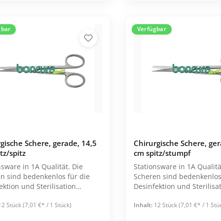
gbar
Verfügbar
Verbandmaterialien
Binden
Mullkompressen
Pflaster
Schlauchverband
gische Schere, gerade, 14,5
Chirurgische Schere, ger
Tupfer
tz/spitz
cm spitz/stumpf
nsware in 1A Qualität. Die
Stationsware in 1A Qualitä
Verbandwagen
n sind bedenkenlos für die
Scheren sind bedenkenlos 
Alle Kategorien
ektion und Sterilisation
Desinfektion und Sterilisa
t in stabiler
geeignet. Einzeln verpackt in stabiler
12 Stück
(7,01 €* / 1 Stück)
Inhalt:
12 Stück
(7,01 €* / 1 Stü
Tüte