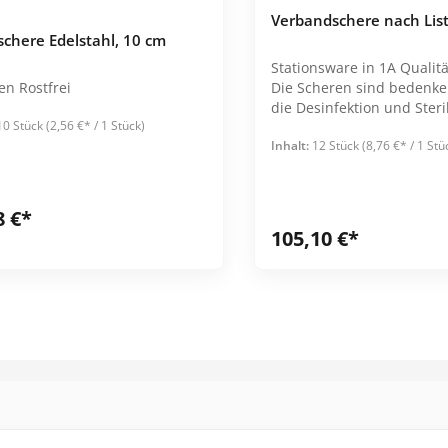
 steril verpackt.
Einzeln steril verpackt. Preis ver VE =
Verbandschere nach Lis
20 Stck.
schere Edelstahl, 10 cm
Stationsware in 1A Qualitä
Gebogen Rostfrei
Die Scheren sind bedenke
die Desinfektion und Steri
10 Stück
(2,56 €* / 1 Stück)
geeignet. Einzeln verpackt in stabiler
Inhalt:
12 Stück
(8,76 €* / 1 Stü
Tüte
8 €*
105,10 €*