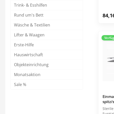
Trink- & Esshilfen
84,1
Rund um's Bett
Wäsche & Textilien
Lifter & Waagen
Verfü
Erste-Hilfe
Hauswirtschaft
Objekteinrichtung
Monatsaktion
Sale %
Einmal
spitz/
Steril
Surgia