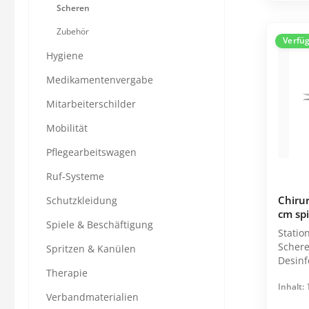
Scheren
Zubehör
Verfü
Hygiene
Medikamentenvergabe
Mitarbeiterschilder
Spritzen & Kanülen
Therapie
Abwurfbehälter
Absauggeräte
Mobilität
Einmal-Kanülen
Ernährung
Pflegearbeitswagen
Einmal-Spritzen
Gewichtsdecken
Ruf-Systeme
Entnahmekanülen
Infusionshalter
Chirur
Schutzkleidung
Infusionsbesteck
Kalt- / Warmtherapie
cm spi
Spiele & Beschäftigung
Statio
Insulinspritzen
Katheterwechsel
Schere
Spritzen & Kanülen
Alle Kategorien
Alle Kategorien
Desinf
Therapie
geeignet. Einzeln verpack
Inhalt:
Tüte
Verbandmaterialien