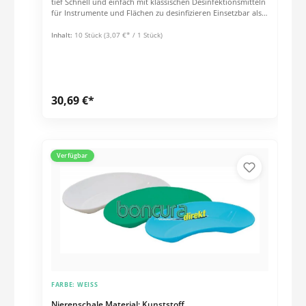
tief Schnell und einfach mit klassischen Desinfektionsmitteln
für Instrumente und Flächen zu desinfizieren Einsetzbar als
Auffangbehälter für Körperausscheidungen oder als
Instrumentenschale
Inhalt:
10 Stück
(3,07 €* / 1 Stück)
30,69 €*
Verfügbar
FARBE:
WEISS
Nierenschale Material: Kunststoff