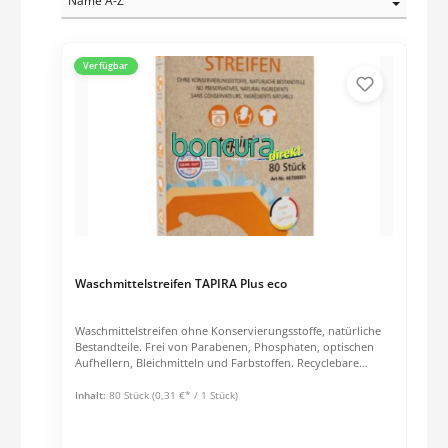
Verfügbar
Waschmittelstreifen TAPIRA Plus eco
Waschmittelstreifen ohne Konservierungsstoffe, natürliche
Bestandteile. Frei von Parabenen, Phosphaten, optischen
Aufhellern, Bleichmitteln und Farbstoffen. Recyclebare
Verpackung. Auch für Handwäsche geeignet. Geeignet für
weiße, farbige und dunkle Wäsche sowie für Wolle und
Inhalt:
80 Stück
(0,31 €* / 1 Stück)
Seide. Temperaturbereich: 20-95 Grad Frei von Mikroplastik.