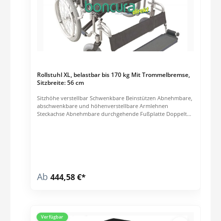
Rollstuhl XL, belastbar bis 170 kg Mit Trommelbremse,
Sitzbreite: 56 cm
Sitzhöhe verstellbar Schwenkbare Beinstützen Abnehmbare,
abschwenkbare und höhenverstellbare Armlehnen
Steckachse Abnehmbare durchgehende Fußplatte Doppelte
Kreuzstrebe Höhenverstellbare Schiebegriffe Technische
Daten: Sitzbreite: 56 cm Länge: 79 cm ohne Beinstützen
Breite: 76 cm Höhe: 95 cm Sitztiefe: 44 cm Sitzhöhe: 46 - 50
cm Rückenhöhe: 41 cm
Ab
444,58 €*
Verfügbar