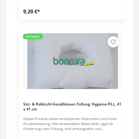
9,20 €*
Verfügbar
Sitz- & Rollstuhl-Gesäßkissen Füllung: Hygiena-FILL, 41
x 41 cm
Dieses Produkt bietet verbesserten Sitzkomfort und hohe
Druckentlastung. Alle verwendeten Materialien, egal ob
Polsterung oder Füllung, sind atmungsaktiv und
gewährleisten somit, durch ständige Luftzirkulation, eine
gute Klimatisierung des Kissens. Verbesserter Sitzkomfort