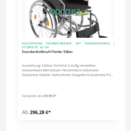
AUSFÜHRUNG TROMMELBREMSE:
MIT TROMMELBREMSE
|
SITZBREITE:
42 CM
Standardrollstuhl Farbe: Silber
Ausstattung: Faltbar Sitzhöhe 2-stufig verstellbar
Schwenkbare Beinstützen Abnehmbare Seitenteile
Steckachse Stabiler Stahlrahmen Doppelte Kreuzstrebe PU
Bereifung Technische Daten: Länge: 80 cm (ohne Beinstützen)
Breite: Sitzbreite + 18 cm Höhe: 95 cm Sitzhöhe: 47/50 cm
Sitztiefe: 42 cm Gewicht: 16,9 - 18,2 kg Belastbarkeit: 135 kg
Varianten ab
219,99 €*
Ab
296,28 €*