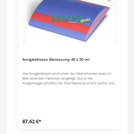
Weichspüler verwendet werden.Material:PU-und Vinyl
beschichtetes Polyestergewirke / 100 % PolyesterOberseite:
PU-BeschichtungUnterseite: Vinyl-Beschichtung
Antigleitkissen Abmessung: 40 x 50 cm
Das Antigleitkissen wird unter die Oberschenkel eines im
Bett sitzenden Patienten eingelegt. Durch die
Antigleiteigenschaften der Oberfläche wird eine sanfte und
bequeme Stütz- und Sicherungsfunktion erreicht. Ein
Herunterrutschen des Patienten aus der Sitzposition in das
Bett wird mit dem Antigleitkissen erheblich verzögert.
Größe: 40 x 50 cm Material: Polyethylen Belastung bis max.
200 kg
87,62 €*