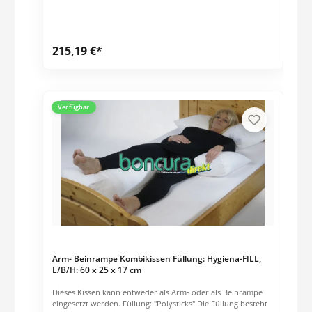
Reibungswiderstandes eine professionelle, rückengerechte
Pflege erschweren. Patienten, die noch Restaktivität in den
Beinen und Armen haben, können so z.B. beim Bewegen
zum Kopfende im Bett ihre Ressourcen mit nutzen und die
215,19 €*
noch vorhandene Mobilität erhalten. Dieses Produkt ist für
den Wiedereinsatz geeignet.
Verfügbar
Arm- Beinrampe Kombikissen Füllung: Hygiena-FILL,
L/B/H: 60 x 25 x 17 cm
Dieses Kissen kann entweder als Arm- oder als Beinrampe
eingesetzt werden. Füllung: "Polysticks".Die Füllung besteht