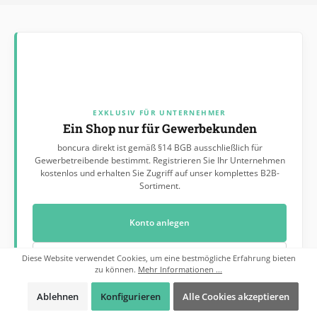
Füllmaterial bei Bedarf leicht entnommen werden, um die
Lagerung zu optimieren.
EXKLUSIV FÜR UNTERNEHMER
Ein Shop nur für Gewerbekunden
boncura direkt ist gemäß §14 BGB ausschließlich für
Gewerbetreibende bestimmt. Registrieren Sie Ihr Unternehmen
kostenlos und erhalten Sie Zugriff auf unser komplettes B2B-
Sortiment.
Konto anlegen
Diese Website verwendet Cookies, um eine bestmögliche Erfahrung bieten
Bereits Kunde? Anmelden
zu können.
Mehr Informationen ...
Ablehnen
Konfigurieren
Alle Cookies akzeptieren