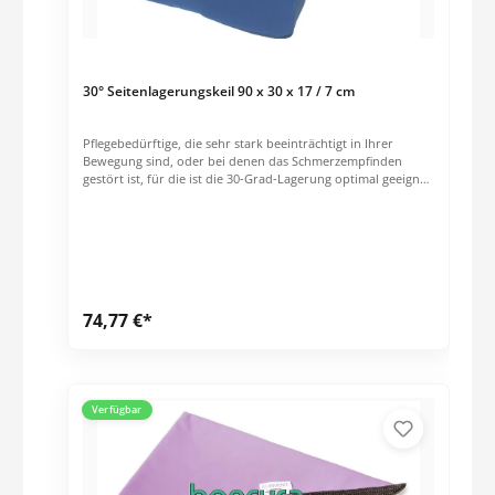
30° Seitenlagerungskeil 90 x 30 x 17 / 7 cm
Pflegebedürftige, die sehr stark beeinträchtigt in Ihrer
Bewegung sind, oder bei denen das Schmerzempfinden
gestört ist, für die ist die 30-Grad-Lagerung optimal geeignet.
Eine wechselnde Seitenlagerung vermeidet Druckgeschwüre.
Dekubitus wird dadurch verhindert. Schaumstofffüllung RG
30 mit wischdesinfizierbarem Kunstlederbezug Farbe: blau
74,77 €*
Verfügbar