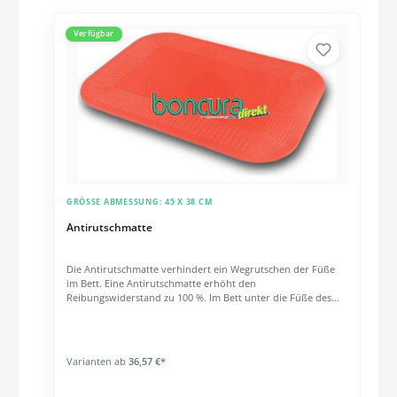
Verfügbar
GRÖSSE ABMESSUNG:
45 X 38 CM
Antirutschmatte
Die Antirutschmatte verhindert ein Wegrutschen der Füße
im Bett. Eine Antirutschmatte erhöht den
Reibungswiderstand zu 100 %. Im Bett unter die Füße des
Patienten gelegt, vermittelt die Antirutschmatte
Rutschsicherheit während des Um- oder Hochlagerns. Die
Antirutschmatte ermöglicht es dem Patienten seine
Ressourcen gezielt und bewegungsorientiert einzusetzen.
Varianten ab
36,57 €*
Material: Dickfolie Stärke: 2 mm Farbe: Rot