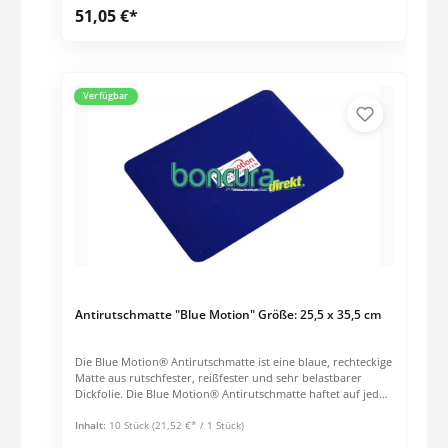
51,05 €*
Verfügbar
Antirutschmatte "Blue Motion" Größe: 25,5 x 35,5 cm
Die Blue Motion® Antirutschmatte ist eine blaue, rechteckige
Matte aus rutschfester, reißfester und sehr belastbarer
Dickfolie. Die Blue Motion® Antirutschmatte haftet auf jeder
trockenen Fläche im Klinik- und Krankenhausbereich,
besonders auf textilen Unterlagen. Sie wird dort eingesetzt,
Inhalt:
10 Stück
(21,52 €* / 1 Stück)
wo Oberflächen aufgrund des mangelnden