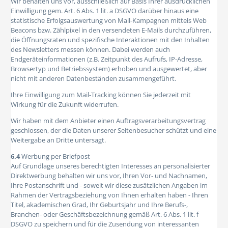
Wir behalten uns vor, ausschließlich auf Basis Ihrer ausdrücklichen
Einwilligung gem. Art. 6 Abs. 1 lit. a DSGVO darüber hinaus eine
statistische Erfolgsauswertung von Mail-Kampagnen mittels Web
Beacons bzw. Zählpixel in den versendeten E-Mails durchzuführen,
die Öffnungsraten und spezifische Interaktionen mit den Inhalten
des Newsletters messen können. Dabei werden auch
Endgeräteinformationen (z.B. Zeitpunkt des Aufrufs, IP-Adresse,
Browsertyp und Betriebssystem) erhoben und ausgewertet, aber
nicht mit anderen Datenbeständen zusammengeführt.
Ihre Einwilligung zum Mail-Tracking können Sie jederzeit mit
Wirkung für die Zukunft widerrufen.
Wir haben mit dem Anbieter einen Auftragsverarbeitungsvertrag
geschlossen, der die Daten unserer Seitenbesucher schützt und eine
Weitergabe an Dritte untersagt.
6.4
Werbung per Briefpost
Auf Grundlage unseres berechtigten Interesses an personalisierter
Direktwerbung behalten wir uns vor, Ihren Vor- und Nachnamen,
Ihre Postanschrift und - soweit wir diese zusätzlichen Angaben im
Rahmen der Vertragsbeziehung von Ihnen erhalten haben - Ihren
Titel, akademischen Grad, Ihr Geburtsjahr und Ihre Berufs-,
Branchen- oder Geschäftsbezeichnung gemäß Art. 6 Abs. 1 lit. f
DSGVO zu speichern und für die Zusendung von interessanten