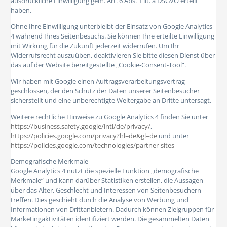
ausdrückliche Einwilligung gem. Art. 6 Abs. 1 lit. a DSGVO erteilt
haben.
Ohne Ihre Einwilligung unterbleibt der Einsatz von Google Analytics
4 während Ihres Seitenbesuchs. Sie können Ihre erteilte Einwilligung
mit Wirkung für die Zukunft jederzeit widerrufen. Um Ihr
Widerrufsrecht auszuüben, deaktivieren Sie bitte diesen Dienst über
das auf der Website bereitgestellte „Cookie-Consent-Tool“.
Wir haben mit Google einen Auftragsverarbeitungsvertrag
geschlossen, der den Schutz der Daten unserer Seitenbesucher
sicherstellt und eine unberechtigte Weitergabe an Dritte untersagt.
Weitere rechtliche Hinweise zu Google Analytics 4 finden Sie unter
https://business.safety.google
/intl
/de
/privacy
/
,
https://policies.google.com
/privacy
?hl=de
&gl=de
und unter
https://policies.google.com
/technologies
/partner-sites
Demografische Merkmale
Google Analytics 4 nutzt die spezielle Funktion „demografische
Merkmale“ und kann darüber Statistiken erstellen, die Aussagen
über das Alter, Geschlecht und Interessen von Seitenbesuchern
treffen. Dies geschieht durch die Analyse von Werbung und
Informationen von Drittanbietern. Dadurch können Zielgruppen für
Marketingaktivitäten identifiziert werden. Die gesammelten Daten