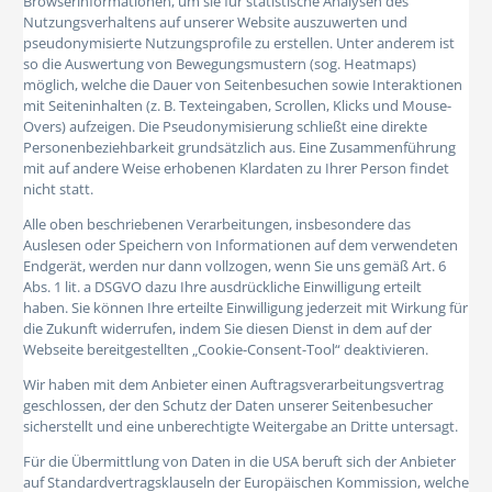
Browserinformationen, um sie für statistische Analysen des
Nutzungsverhaltens auf unserer Website auszuwerten und
pseudonymisierte Nutzungsprofile zu erstellen. Unter anderem ist
so die Auswertung von Bewegungsmustern (sog. Heatmaps)
möglich, welche die Dauer von Seitenbesuchen sowie Interaktionen
mit Seiteninhalten (z. B. Texteingaben, Scrollen, Klicks und Mouse-
Overs) aufzeigen. Die Pseudonymisierung schließt eine direkte
Personenbeziehbarkeit grundsätzlich aus. Eine Zusammenführung
mit auf andere Weise erhobenen Klardaten zu Ihrer Person findet
nicht statt.
Alle oben beschriebenen Verarbeitungen, insbesondere das
Auslesen oder Speichern von Informationen auf dem verwendeten
Endgerät, werden nur dann vollzogen, wenn Sie uns gemäß Art. 6
Abs. 1 lit. a DSGVO dazu Ihre ausdrückliche Einwilligung erteilt
haben. Sie können Ihre erteilte Einwilligung jederzeit mit Wirkung für
die Zukunft widerrufen, indem Sie diesen Dienst in dem auf der
Webseite bereitgestellten „Cookie-Consent-Tool“ deaktivieren.
Wir haben mit dem Anbieter einen Auftragsverarbeitungsvertrag
geschlossen, der den Schutz der Daten unserer Seitenbesucher
sicherstellt und eine unberechtigte Weitergabe an Dritte untersagt.
Für die Übermittlung von Daten in die USA beruft sich der Anbieter
auf Standardvertragsklauseln der Europäischen Kommission, welche