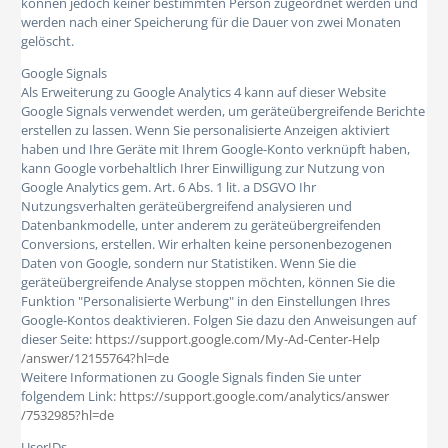
können jedoch keiner bestimmten Person zugeordnet werden und
werden nach einer Speicherung für die Dauer von zwei Monaten
gelöscht.
Google Signals
Als Erweiterung zu Google Analytics 4 kann auf dieser Website
Google Signals verwendet werden, um geräteübergreifende Berichte
erstellen zu lassen. Wenn Sie personalisierte Anzeigen aktiviert
haben und Ihre Geräte mit Ihrem Google-Konto verknüpft haben,
kann Google vorbehaltlich Ihrer Einwilligung zur Nutzung von
Google Analytics gem. Art. 6 Abs. 1 lit. a DSGVO Ihr
Nutzungsverhalten geräteübergreifend analysieren und
Datenbankmodelle, unter anderem zu geräteübergreifenden
Conversions, erstellen. Wir erhalten keine personenbezogenen
Daten von Google, sondern nur Statistiken. Wenn Sie die
geräteübergreifende Analyse stoppen möchten, können Sie die
Funktion "Personalisierte Werbung" in den Einstellungen Ihres
Google-Kontos deaktivieren. Folgen Sie dazu den Anweisungen auf
dieser Seite:
https://support.google.com
/My-Ad-Center-Help
/answer
/12155764
?hl=de
Weitere Informationen zu Google Signals finden Sie unter
folgendem Link:
https://support.google.com
/analytics
/answer
/7532985
?hl=de
UserIDs