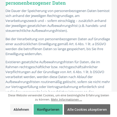
personenbezogener Daten
Die Dauer der Speicherung von personenbezogenen Daten bemisst
sich anhand der jeweiligen Rechtsgrundlage, am
Verarbeitungszweck und – sofern einschlägig – zusätzlich anhand
der jeweiligen gesetzlichen Aufbewahrungsfrist (z.B. handels- und
steuerrechtliche Aufbewahrungsfristen).
Bei der Verarbeitung von personenbezogenen Daten auf Grundlage
einer ausdrücklichen Einwilligung gemäß Art. 6 Abs. 1 lit. a DSGVO
werden die betroffenen Daten so lange gespeichert, bis Sie Ihre
Einwilligung widerrufen.
Existieren gesetzliche Aufbewahrungsfristen für Daten, die im
Rahmen rechtsgeschäftlicher bzw. rechtsgeschäftsähnlicher
Verpflichtungen auf der Grundlage von Art. 6 Abs. 1 lit. b DSGVO
verarbeitet werden, werden diese Daten nach Ablauf der
Aufbewahrungsfristen routinemäßig gelöscht, sofern sie nicht mehr
zur Vertragserfüllung oder Vertragsanbahnung erforderlich sind
und/oder unsererseits kein berechtigtes Interesse an der
Diese Website verwendet Cookies, um eine bestmögliche Erfahrung bieten
Weiterspeicherung fortbesteht.
zu können.
Mehr Informationen ...
Bei der Verarbeitung von personenbezogenen Daten auf Grundlage
Ablehnen
Konfigurieren
Alle Cookies akzeptieren
von Art. 6 Abs. 1 lit. f DSGVO werden diese Daten so lange
gespeichert, bis Sie Ihr Widerspruchsrecht nach Art. 21 Abs. 1 DSGVO