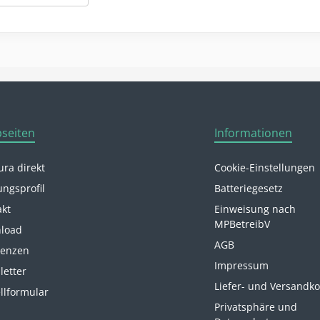
seiten
Informationen
ra direkt
Cookie-Einstellungen
ungsprofil
Batteriegesetz
akt
Einweisung nach
MPBetreibV
load
AGB
renzen
Impressum
letter
Liefer- und Versandk
llformular
Privatsphäre und