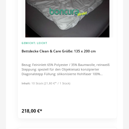
GEWICHT:
LEICHT
Bettdecke Clean & Care Größe: 135 x 200 cm
Bezug: Feininlett 65% Polyester / 35% Baumwolle, reinweiß
Steppung: speziell für den Objekteisatz konzipierter
Diagonalstepp Füllung: silikonisierte Hohlfaser 100%
Polyester Pflege: kochfest bis 95°C, tumblerfest bis 120°C.
Inhalt:
10 Stück
(21,80 €* / 1 Stück)
218,00 €*