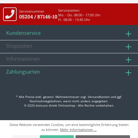
Servicezeiten:
Servicenummer
Mo. - Do. 08:00 - 17:00 Uhr
05204 / 87146-10
Fr. 08:00 - 13:45 Uhr
Kundenservice
Shopseiten
Informationen
Zahlungsarten
* Alle Preise exkl. gesetzl. Mehrwertsteuer zzgl.
Versandkosten
und ggf.
Nachnahmegebühren, wenn nicht anders angegeben.
© 2026 boncura direkt Onlineshop - Alle Rechte vorbehalten.
Diese Website verwendet Cookies, um eine bestmögliche Erfahrung bieten
zu können.
Mehr Informationen ...