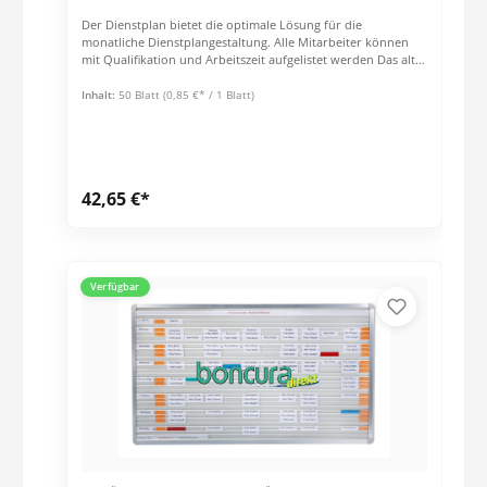
Der Dienstplan bietet die optimale Lösung für die
monatliche Dienstplangestaltung. Alle Mitarbeiter können
mit Qualifikation und Arbeitszeit aufgelistet werden Das alte
Guthaben und der Urlaubsübertrag werden vermerkt
Unterschiedliche Dienstzeiten sowie eine umfangreiche
Inhalt:
50 Blatt
(0,85 €* / 1 Blatt)
Legende erleichtern die Dokumentation Am Ende des
Monats erhalten Sie automatisch eine Übersicht über Ist-
und Soll-Stunden sowie die Stunden-Differenz und den
Übertrag für den nächsten Monat Mit diesem praktisch
erprobten Dienstplan erfüllen Sie alle
42,65 €*
Überprüfungskriterien. 3-fach selbstdurchschreibend.
Verfügbar