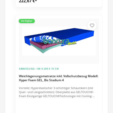
222,67 €*
< 18 mmHg Schwer entflammbar nach DIN EN 597 (1+2) CRIB
5
Verfügbar
ABMESSUNG:
100 X 200 X 15 CM
Weichlagerungsmatratze inkl. Vollschutzbezug Modell:
Hyper Foam GEL, Bis Stadium 4
Vorteile: Hyperelastischer 3-schichtiger Schaumkern (mit
Quer- und Längsschnitten): Oberplatte aus GELTOUCH®-
Foam Einzigartige GELTOUCH®Technologie mit Cooling-
Effekt Lüftungskanäle für optimales Mikroklima Supersoft-
Zone zur Kopf- und Fersenentlastung Geeignet zur
Schmerztherapie Inklusive Inkontinenz-Vollschutzbezug
100% PU-Bezug Abnehmbar Waschbar bis 95°C