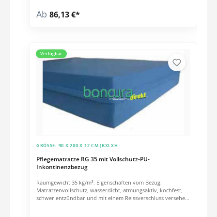
Ab
86,13 €*
Verfügbar
GRÖSSE:
90 X 200 X 12 CM (BXLXH
Pflegematratze RG 35 mit Vollschutz-PU-
Inkontinenzbezug
Raumgewicht 35 kg/m³. Eigenschaften vom Bezug:
Matratzenvollschutz, wasserdicht, atmungsaktiv, kochfest,
schwer entzündbar und mit einem Reissverschluss versehen.
Die verdeckte Schutzleiste vom Reissverschluss ermöglicht
schnelle Durchführungen von