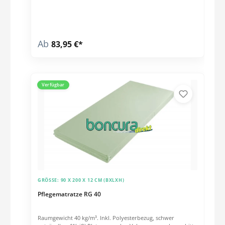
Wischdesinfektionen.Platzsparenden Vakuumverpackung,
bitte spätestens 6-8 Wochen nach Erhalt der Matratze
entfernen.
Ab
83,95 €*
Verfügbar
GRÖSSE:
90 X 200 X 12 CM (BXLXH)
Pflegematratze RG 40
Raumgewicht 40 kg/m³. Inkl. Polyesterbezug, schwer