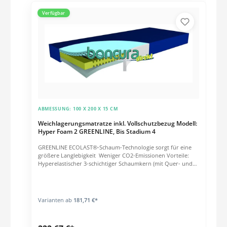
Patienten mit einem Körpergewicht von 0 - 140 kg
Verfügbar
ABMESSUNG:
100 X 200 X 15 CM
Weichlagerungsmatratze inkl. Vollschutzbezug Modell:
Hyper Foam 2 GREENLINE, Bis Stadium 4
GREENLINE ECOLAST®-Schaum-Technologie sorgt für eine
größere Langlebigkeit Weniger CO2-Emissionen Vorteile:
Hyperelastischer 3-schichtiger Schaumkern (mit Quer- und
Längsschnitten) Lüftungskanäle für optimales Mikroklima
Supersoft-Zone zur Kopf- und Fersenentlastung Mit
Randzonenverstärkung Inklusive Inkontinenz-
Vollschutzbezug 100% PU-Bezug Abnehmbar Waschbar bis
Varianten ab
181,71 €*
95°C Wischdesinfizierbar Wasserdicht, dennoch
atmungsaktiv Technische Eigenschaften: Für
Patientengewichte von 0 bis 150 kg geeignet Druckentlastung