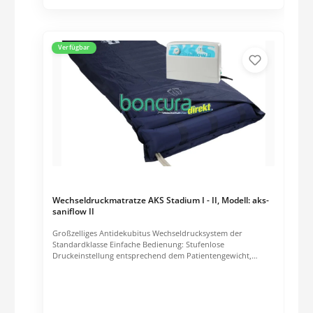
Verfügbar
Wechseldruckmatratze AKS Stadium I - II, Modell: aks-
saniflow II
Großzelliges Antidekubitus Wechseldrucksystem der
Standardklasse Einfache Bedienung: Stufenlose
Druckeinstellung entsprechend dem Patientengewicht,
stabile umklappbare Metallbügel zur Anbringung ans Bett,
einfacher Filterwechsel Optische Anzeige bei Erreichen des
gewünschten Drucks Optischer Alarm bei Druckverlust (z.B.
Leckage) Hochelastischer Schaumstoffstreifen rückseitig und
weiche Füße zur Geräuschentkopplung Zyklusdauer 12