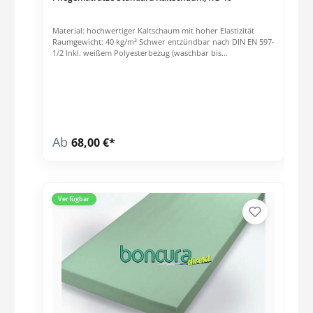
Material: hochwertiger Kaltschaum mit hoher Elastizität
Raumgewicht: 40 kg/m³ Schwer entzündbar nach DIN EN 597-
1/2 Inkl. weißem Polyesterbezug (waschbar bis
60°C)Platzsparenden Vakuumverpackung, bitte spätestens 6-
8 Wochen nach Erhalt der Matratze entfernen.
Ab
68,00 €*
Verfügbar