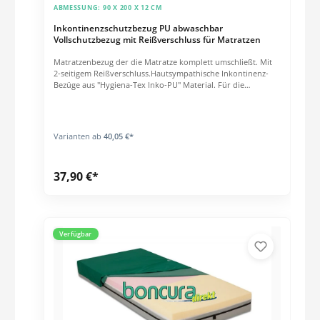
ABMESSUNG:
90 X 200 X 12 CM
Inkl. PU Inkontinenz-Vollschutzbezug
Inkontinenzschutzbezug PU abwaschbar
Vollschutzbezug mit Reißverschluss für Matratzen
Matratzenbezug der die Matratze komplett umschließt. Mit
2-seitigem Reißverschluss.Hautsympathische Inkontinenz-
Bezüge aus "Hygiena-Tex Inko-PU" Material. Für die
professionelle Wohlfühl-Hygiene (klinisch getestet). Extrem
reißfest und hoch belastbar. Vorteile: Wasserdicht
Hautverträglich, superweich und anschmiegsam
Superelastisch Kochfest bis 95°C Trocknerbeständig
Varianten ab
40,05 €*
Bakteriendicht Desinfektionsmittelbeständig bei
Wischdesinfektion Atmungsaktiv (Wasserdampfdurchlässig
DIN 53122) Schadstoffgeprüft (frei von PVC, FCKW,
37,90 €*
Schwermetallen und Pestiziden) 100% PES mit einseitiger PU
Beschichtung WEITERE GRÖSSEN AUF ANFRAGE (AUCH
SONDERGRÖSSEN)
Verfügbar