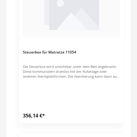
Steuerbox für Matratze 11054
Die Steuerbox wird unsichtbar unter dem Bett angebracht.
Diese kommuniziert drahtlos mit der Rufanlage oder
anderen Alarmplattformen. Die Alarmierung kann dann auf
viele verschiedene Endgeräten (z.B. Tablett, Mobiltelefon, PC)
erfolgen. Ausschließlich kompatibel zu Matratze 11054. Für
Hosting, IT-Konfiguration, IT-Support und Upgrades fallen
weitere Kosten an.Gerne erstellen wir Ihnen ein individuelles
Angebot zur Installation und Einbindung in Ihre bestehende
IT-Struktur.
356,14 €*