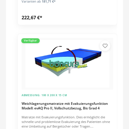
Varianten ab
181,71 €*
Wischdesinfizierbar Wasserdicht, dennoch atmungsaktiv
Technische Eigenschaften: Für Patientengewichte von 0 bis
150 kg geeignet Druckentlastung < 18 mmHg Schwer
222,67 €*
entflammbar nach DIN EN 597 (1+2) CRIB 5
Verfügbar
ABMESSUNG:
100 X 200 X 15 CM
Weichlagerungsmatratze mit Evakuierungsfunktion
Modell: evAQ Pro II, Vollschutzbezug, Bis Grad 4
Matratze mit Evakuierungsfunktion. Dies ermöglicht die
schnelle und problemlose Evakuierung des Patienten ohne
eine Umbettung auf Bergetücher oder Tragen.