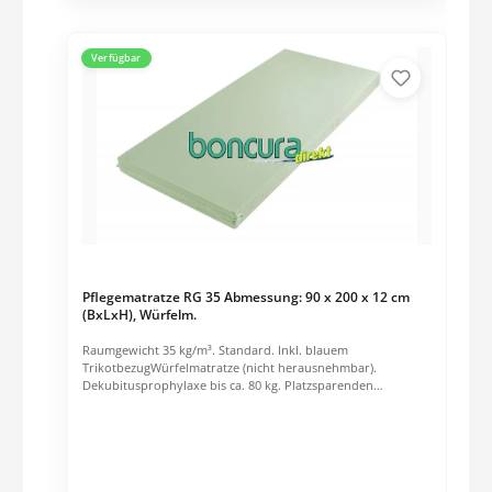
Verfügbar
Pflegematratze RG 35 Abmessung: 90 x 200 x 12 cm
(BxLxH), Würfelm.
Raumgewicht 35 kg/m³. Standard. Inkl. blauem
TrikotbezugWürfelmatratze (nicht herausnehmbar).
Dekubitusprophylaxe bis ca. 80 kg. Platzsparenden
Vakuumverpackung, bitte spätestens 6-8 Wochen nach Erhalt
der Matratze entfernen.