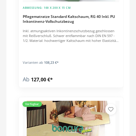
ABMESSUNG:
100 X 200 X 15 CM
Pflegematratze Standard Kaltschaum, RG 40 Inkl. PU
Inkontinenz-Vollschutzbezug
Inkl. atmungsaktiven Inkontinenzschutzbezug geschlossen
mit Reißverschluß. Schwer entflammbar nach DIN EN 597 -
1/2. Material: hochwertiger Kaltschaum mit hoher Elastizität.
Raumgewicht: 40 kg / m³. Schwer entzündbar nach DIN EN
597 -1/2. Platzsparenden Vakuumverpackung, bitte
spätestens 6-8 Wochen nach Erhalt der Matratze entfernen.
Varianten ab
108,23 €*
Ab
127,00 €*
Verfügbar