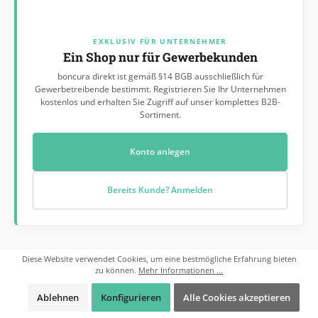
EXKLUSIV FÜR UNTERNEHMER
Ein Shop nur für Gewerbekunden
boncura direkt ist gemäß §14 BGB ausschließlich für
Gewerbetreibende bestimmt. Registrieren Sie Ihr Unternehmen
kostenlos und erhalten Sie Zugriff auf unser komplettes B2B-
Sortiment.
Konto anlegen
Bereits Kunde? Anmelden
Diese Website verwendet Cookies, um eine bestmögliche Erfahrung bieten
zu können.
Mehr Informationen ...
Servicezeiten:
Servicenummer
Mo. - Do. 08:00 - 17:00 Uhr
05204 / 87146-10
Ablehnen
Konfigurieren
Alle Cookies akzeptieren
Fr. 08:00 - 13:45 Uhr