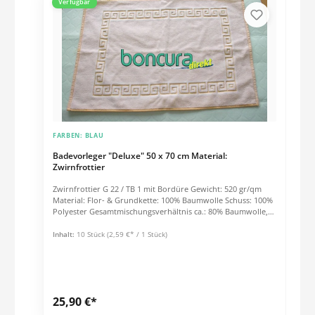
Verfügbar
FARBEN:
BLAU
Badevorleger "Deluxe" 50 x 70 cm Material:
Zwirnfrottier
Zwirnfrottier G 22 / TB 1 mit Bordüre Gewicht: 520 gr/qm
Material: Flor- & Grundkette: 100% Baumwolle Schuss: 100%
Polyester Gesamtmischungsverhältnis ca.: 80% Baumwolle,
20% Polyester Kochfest bis 95° C
Inhalt:
10 Stück
(2,59 €* / 1 Stück)
25,90 €*