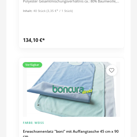
Polyester Gesamtmischungsverhältnis ca.: 80% Baumwolle,
20% Polyester Kochfest bis 95° C
Inhalt:
40 Stück
(3,35 €* / 1 Stück)
134,10 €*
Verfügbar
FARBE:
WEISS
Erwachsenenlatz "boni" mit Auffangtasche 45 cm x 90
cm