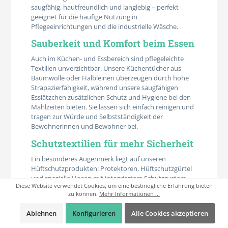
saugfähig, hautfreundlich und langlebig – perfekt
geeignet für die häufige Nutzung in
Pflegeeinrichtungen und die industrielle Wäsche.
Sauberkeit und Komfort beim Essen
Auch im Küchen- und Essbereich sind pflegeleichte
Textilien unverzichtbar. Unsere Küchentücher aus
Baumwolle oder Halbleinen überzeugen durch hohe
Strapazierfähigkeit, während unsere saugfähigen
Esslätzchen zusätzlichen Schutz und Hygiene bei den
Mahlzeiten bieten. Sie lassen sich einfach reinigen und
tragen zur Würde und Selbstständigkeit der
Bewohnerinnen und Bewohner bei.
Schutztextilien für mehr Sicherheit
Ein besonderes Augenmerk liegt auf unseren
Hüftschutzprodukten: Protektoren, Hüftschutzgürtel
und spezielle Hosen mit integriertem Schutzsystem
Diese Website verwendet Cookies, um eine bestmögliche Erfahrung bieten
helfen, Verletzungen bei Stürzen zu vermeiden. Diese
zu können.
Mehr Informationen ...
Produkte verbinden Sicherheit mit Komfort und lassen
sich unauffällig in den Alltag integrieren – ein wichtiger
Ablehnen
Konfigurieren
Alle Cookies akzeptieren
Beitrag zur Sturzprävention in Pflegeheimen und
Kliniken.