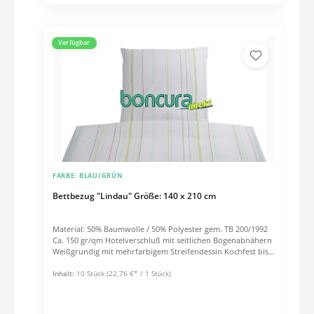
Verfügbar
FARBE:
BLAU/GRÜN
Bettbezug "Lindau" Größe: 140 x 210 cm
Material: 50% Baumwolle / 50% Polyester gem. TB 200/1992
Ca. 150 gr/qm Hotelverschluß mit seitlichen Bogenabnähern
Weißgrundig mit mehrfarbigem Streifendessin Kochfest bis
95° C Tumblerfest bis 120° C
Inhalt:
10 Stück
(22,76 €* / 1 Stück)