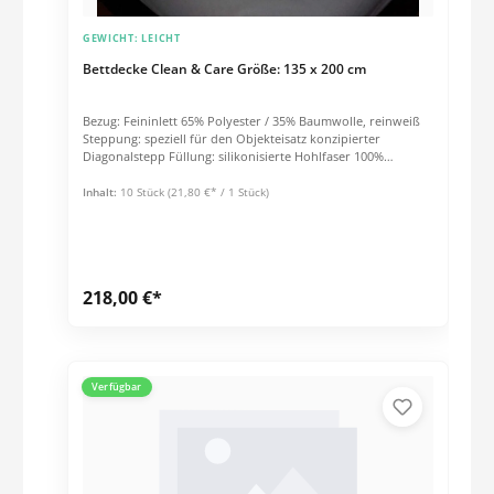
GEWICHT:
LEICHT
Bettdecke Clean & Care Größe: 135 x 200 cm
Bezug: Feininlett 65% Polyester / 35% Baumwolle, reinweiß
Steppung: speziell für den Objekteisatz konzipierter
Diagonalstepp Füllung: silikonisierte Hohlfaser 100%
Polyester Pflege: kochfest bis 95°C, tumblerfest bis 120°C.
Inhalt:
10 Stück
(21,80 €* / 1 Stück)
218,00 €*
Verfügbar