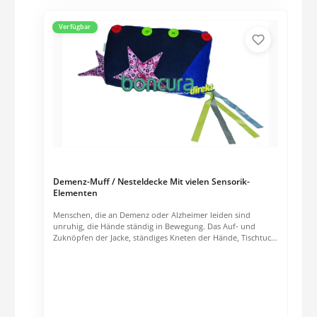
Verfügbar
Demenz-Muff / Nesteldecke Mit vielen Sensorik-
Elementen
Menschen, die an Demenz oder Alzheimer leiden sind
unruhig, die Hände ständig in Bewegung. Das Auf- und
Zuknöpfen der Jacke, ständiges Kneten der Hände, Tischtuch
glattstreichen, am Hemdsärmel zupfen, sind unter anderem
Beschäftigungen, die sich der Patient sucht. Oft ist es
allerdings auch der Fall, dass diese Menschen unaufhörlich
an Ihrer Haut zupfen und somit oft Verletzungen
entstehen.Hier kann der Demenz-Muff Abhilfe schaffen.Der
Tastsinn, der bei einer Erkrankung weitestgehend
unverändert bleibt, wird stimuliert. Die vielen kleinen Details