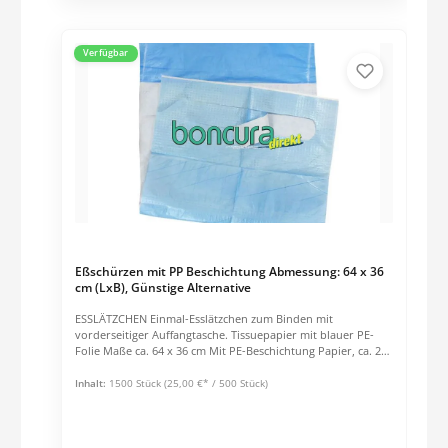
Verfügbar
Eßschürzen mit PP Beschichtung Abmessung: 64 x 36
cm (LxB), Günstige Alternative
ESSLÄTZCHEN Einmal-Esslätzchen zum Binden mit
vorderseitiger Auffangtasche. Tissuepapier mit blauer PE-
Folie Maße ca. 64 x 36 cm Mit PE-Beschichtung Papier, ca. 23
g/m², mit PE-Folie (10 g/m²) Farbe: Weiß mit blauer Folie
Inhalt:
1500 Stück
(25,00 €* / 500 Stück)