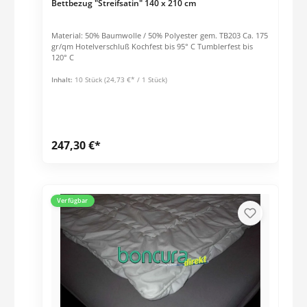
Bettbezug "Streifsatin" 140 x 210 cm
Material: 50% Baumwolle / 50% Polyester gem. TB203 Ca. 175
gr/qm Hotelverschluß Kochfest bis 95° C Tumblerfest bis
120° C
Inhalt:
10 Stück
(24,73 €* / 1 Stück)
247,30 €*
Verfügbar