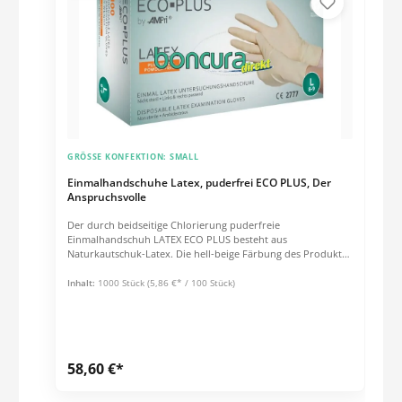
GRÖSSE KONFEKTION:
SMALL
Einmalhandschuhe Latex, puderfrei ECO PLUS, Der
Anspruchsvolle
Der durch beidseitige Chlorierung puderfreie
Einmalhandschuh LATEX ECO PLUS besteht aus
Naturkautschuk-Latex. Die hell-beige Färbung des Produktes
ist auf eine Chlorbehandlung zurückzuführen und weist auf
den enorm reduzierten Anteil an Latexproteinen hin. Die
Inhalt:
1000 Stück
(5,86 €* / 100 Stück)
Handflächen dieses unsterilen Schutzhandschuhs mit
beidhändiger Passform sind angeraut. Damit eignet er sich
für anspruchsvolle Pflegetätigkeiten aller Art.Grammatur &
Schichtstärken ca. 5,8 g / Stck. (Größe: M) Stulpe: 0,09 mm
Handfläche: 0,11 mm Fingerspitzen: 0,12 mm Eigenschaften
58,60 €*
puderfrei unsteril angeraute Handfläche AQL 1.5 Länge: 240
mm EN 455, EN 420