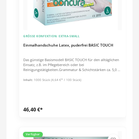
GRÖSSE KONFEKTION:
EXTRA-SMALL
Einmalhandschuhe Latex, puderfrei BASIC TOUCH
Das günstige Basismodell BASIC TOUCH für den alltäglichen
Einsatz, z.B. im Pflegebereich oder bei
Reinigungstätigkeiten.Grammatur & Schichtstärken ca. 5,0 g /
Stck. (Größe: M) Stulpe: 0,07 mm Handfläche: 0,10 mm
Fingerspitzen: 0,11 mm Eigenschaften unsteril innen leichte
Inhalt:
1000 Stück
(4,64 €* / 100 Stück)
Chlorierung außen leichte Polymerbeschichtung Länge: 240
mm Farbe: hell-beige AQL 1,5 EN 455, EN 420
46,40 €*
Verfügbar