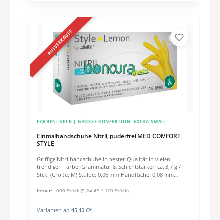
AUSVERKAUFT
FARBEN:
GELB
| GRÖSSE KONFEKTION:
EXTRA-SMALL
Einmalhandschuhe Nitril, puderfrei MED COMFORT
STYLE
Griffige Nitrilhandschuhe in bester Qualität in vielen
trendigen FarbenGrammatur & Schichtstärken ca. 3,7 g /
Stck. (Größe: M) Stulpe: 0,06 mm Handfläche: 0,08 mm
Fingerspitzen: 0,10 mm Eigenschaften unsteril angeraute
Finger-Oberfläche innen chloriert polymerbeschichtet Länge:
Inhalt:
1000 Stück
(5,24 €* / 100 Stück)
240 mm Qualitätssicherung: AQL 1,5 Verwendung: 93/42/EEC
Klasse 1, 89/686/EEC CAT III, EN 420, EN 455, EN 374-2 Level 2,
Varianten ab
45,10 €*
EN 374-3:2003