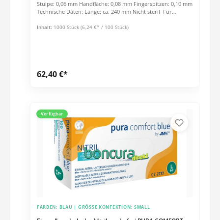
Stulpe: 0,06 mm Handfläche: 0,08 mm Fingerspitzen: 0,10 mm
Technische Daten: Länge: ca. 240 mm Nicht steril Für
Lebensmittel geeignet Konformität: PSA-Verordnung (EU)
2016/425: Kategorie I MP-Verordnung (EU) 2017/745: Klasse I
Inhalt:
1000 Stück
(6,24 €* / 100 Stück)
EN 420:2010 EN 455-1, EN 455-2, EN 455-3, EN 455-4 AQL 1.5
62,40 €*
Verfügbar
FARBEN:
BLAU
| GRÖSSE KONFEKTION:
SMALL