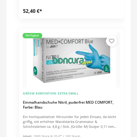
52,40 €*
Verfügbar
GRÖSSE KONFEKTION:
EXTRA-SMALL
Einmalhandschuhe Nitril, puderfrei MED COMFORT,
Farbe: Blau
Ein hochqualitativer Allrounder für jeden Einsatz, da leicht
griffig, mit erhöhter Wandstärke.Grammatur &
Schichtstärken ca. 4,8 g / Stck. (Größe: M) Stulpe: 0,11 mm
Handfläche: 0,12 mm Fingerspitzen: 0,16 mm Eigenschaften:
Angeraute Handfläche für gute Griffigkeit Ausgezeichnete
Inhalt:
1000 Stück
(6,35 €* / 100 Stück)