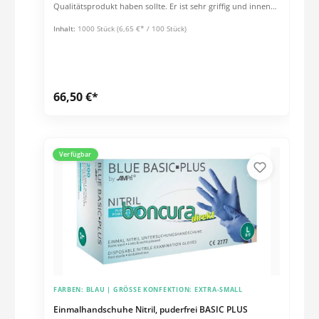
Qualitätsprodukt haben sollte. Er ist sehr griffig und innen
chloriert, um allergische Reaktionen zu
vermeiden.Grammatur & Schichtstärken ca. 6,2 g / Stck.
Inhalt:
1000 Stück
(6,65 €* / 100 Stück)
(Größe: M) Stulpe: 0,11 mm Handfläche: 0,15 mm
Fingerspitzen: 0,18 mm Eigenschaften: unsteril Länge: 240
mm AQL: 1.5 EN 455
66,50 €*
Verfügbar
FARBEN:
BLAU
| GRÖSSE KONFEKTION:
EXTRA-SMALL
Einmalhandschuhe Nitril, puderfrei BASIC PLUS