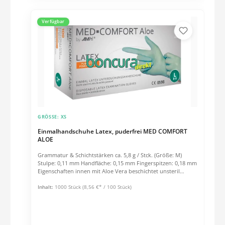
Verfügbar
GRÖSSE:
XS
Einmalhandschuhe Latex, puderfrei MED COMFORT
ALOE
Grammatur & Schichtstärken ca. 5,8 g / Stck. (Größe: M)
Stulpe: 0,11 mm Handfläche: 0,15 mm Fingerspitzen: 0,18 mm
Eigenschaften innen mit Aloe Vera beschichtet unsteril
puderfrei links und rechts passend AQL 1.5 EN 420, EN 455,
PSAT Kat. I
Inhalt:
1000 Stück
(8,56 €* / 100 Stück)