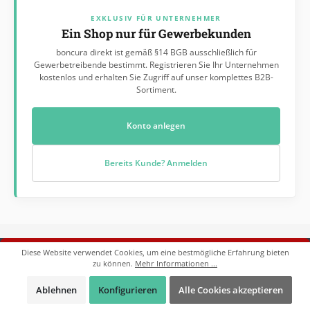
EXKLUSIV FÜR UNTERNEHMER
Ein Shop nur für Gewerbekunden
boncura direkt ist gemäß §14 BGB ausschließlich für
Gewerbetreibende bestimmt. Registrieren Sie Ihr Unternehmen
kostenlos und erhalten Sie Zugriff auf unser komplettes B2B-
Sortiment.
Konto anlegen
Bereits Kunde? Anmelden
Diese Website verwendet Cookies, um eine bestmögliche Erfahrung bieten
Servicezeiten:
Servicenummer
zu können.
Mehr Informationen ...
Mo. - Do. 08:00 - 17:00 Uhr
05204 / 87146-10
Fr. 08:00 - 13:45 Uhr
Ablehnen
Konfigurieren
Alle Cookies akzeptieren
Kundenservice