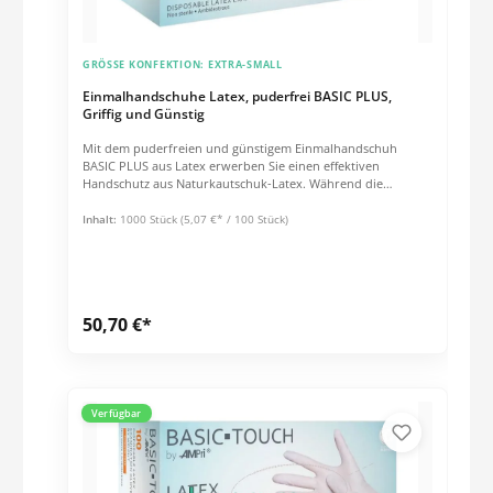
GRÖSSE KONFEKTION:
EXTRA-SMALL
Einmalhandschuhe Latex, puderfrei BASIC PLUS,
Griffig und Günstig
Mit dem puderfreien und günstigem Einmalhandschuh
BASIC PLUS aus Latex erwerben Sie einen effektiven
Handschutz aus Naturkautschuk-Latex. Während die
Innenseite chloriert und damit besonders glatt ist, erweist
sich die Außenfläche durch ihre Polymerbeschichtung als
Inhalt:
1000 Stück
(5,07 €* / 100 Stück)
äußerst griffig. Dieser unsterile Schutzhandschuh mit
beidhändiger Passform eignet sich für vielfältige Situationen
in der Basispflege.Grammatur & Schichtstärken ca. 5,5 g /
Stck. (Größe: M) Stulpe: 0,08 mm Handfläche: 0,10 mm
Fingerspitzen: 0,11 mm Eigenschaften leicht, elastisch und
50,70 €*
sicher puderfrei AQL 1.5 EN 455, EN 420 Länge: 240 mm
Verfügbar