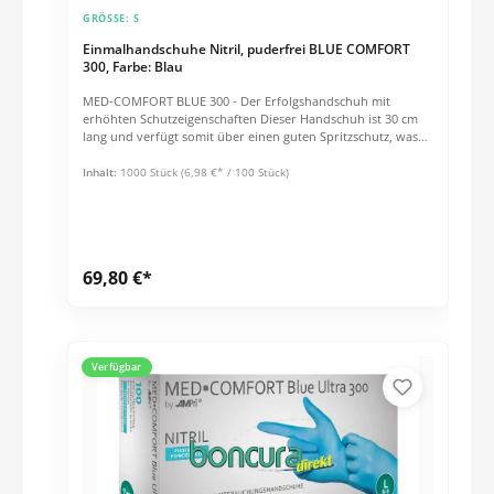
GRÖSSE:
S
Einmalhandschuhe Nitril, puderfrei BLUE COMFORT
300, Farbe: Blau
MED-COMFORT BLUE 300 - Der Erfolgshandschuh mit
erhöhten Schutzeigenschaften Dieser Handschuh ist 30 cm
lang und verfügt somit über einen guten Spritzschutz, was
ihn für den Einsatz mit Flüssigkeiten prädestiniert.
Außerdem besitzt er eine gute Mischung aus glatt und
Inhalt:
1000 Stück
(6,98 €* / 100 Stück)
griffig,was ihn vielseitig einsetzbar macht.Grammatur &
Schichtstärken ca. 6,5 g / Stck. (Größe: M) Stulpe: 0,07 mm
Handfläche: 0,09 mm Fingerspitzen: 0,12 mm Eigenschaften
unsteril angeraute Oberfläche Länge: 300 mm AQL 1.5 EN
420, EN 455, PSA Kat. I, nach EN 374 geprüft
69,80 €*
Verfügbar