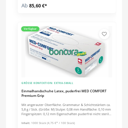
Ab
85,60 €*
Verfügbar
GRÖSSE KONFEKTION:
EXTRA-SMALL
Einmalhandschuhe Latex, puderfrei MED COMFORT
Premium Grip
Mit angerauter Oberfläche. Grammatur & Schichtstärken ca.
5,8 g / Stck. (Größe: M) Stulpe: 0,08 mm Handfläche: 0,10 mm
Fingerspitzen: 0,12 mm Eigenschaften puderfrei nicht steril
Passform beidhändig PSA-Verordnung (EU) 2016/425: Klasse
III Medizinprodukt nach Klasse 1 EN 374-5:2016 EN 420:2010
Inhalt:
1000 Stück
(4,75 €* / 100 Stück)
EN 455 AQL 1,5