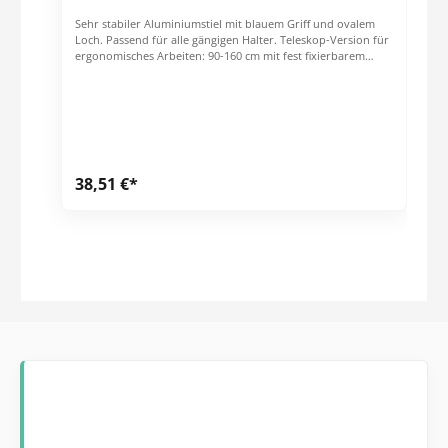
Sehr stabiler Aluminiumstiel mit blauem Griff und ovalem
Loch. Passend für alle gängigen Halter. Teleskop-Version für
ergonomisches Arbeiten: 90-160 cm mit fest fixierbarem
Klappverschluss Abmessungen: 93 cm x 2.5 cm x 5 cm
Gewicht: 0.37 kg
38,51 €*