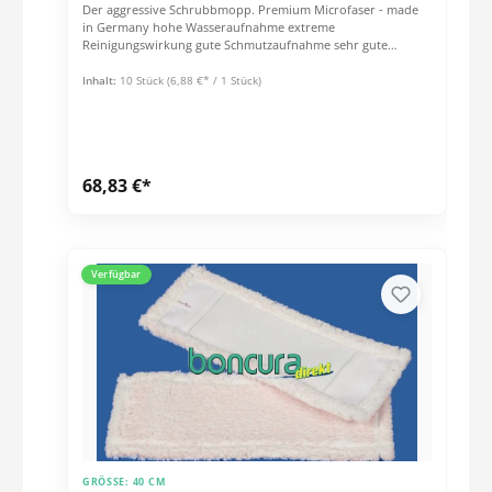
Der aggressive Schrubbmopp. Premium Microfaser - made
in Germany hohe Wasseraufnahme extreme
Reinigungswirkung gute Schmutzaufnahme sehr gute
Gleiteigenschaften Langflor mit grauen, harten Polyester-
Streifen zum Lösen hartnäckigster Verschmutzungen für alle
Inhalt:
10 Stück
(6,88 €* / 1 Stück)
Böden mit festsitzendem Schmutz 80% Polyester, 20%
Polyamid
68,83 €*
Verfügbar
GRÖSSE:
40 CM