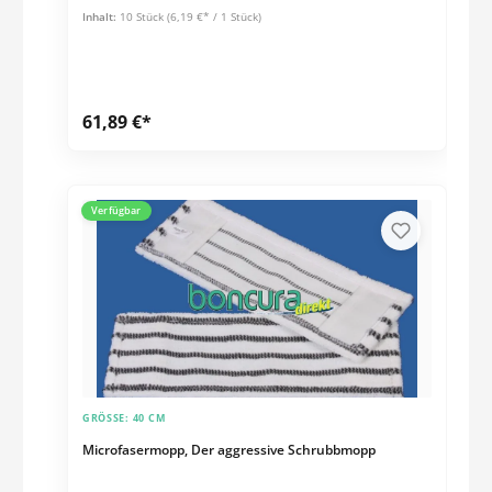
Schmutzaufnahme gute Gleiteigenschaften für glatte und
Inhalt:
10 Stück
(6,19 €* / 1 Stück)
leicht strukturierte Böden 80% Polyester, 20% Polyamid
61,89 €*
Verfügbar
GRÖSSE:
40 CM
Microfasermopp, Der aggressive Schrubbmopp