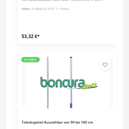
Codierung für unterschiedliche Einsatzbereiche 60%
Baumwolle, 40% Polyester Die Faser des Mopps quillt nach
Inhalt:
10 Stück
(5,33 €* / 1 Stück)
dem ersten Waschen auf und entfaltet ihre volle
Aufnahmefähigkeit. Der Mopp wird dann sehr schön dicht
und voluminös.
53,32 €*
Verfügbar
Teleskopstiel Ausziehbar von 90 bis 160 cm.