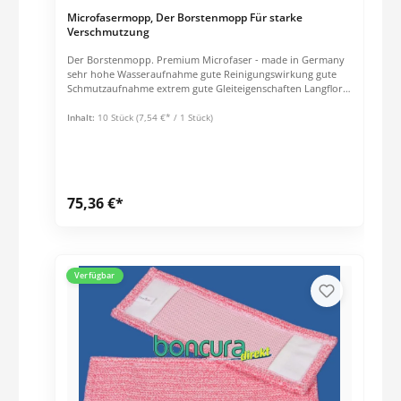
Microfasermopp, Der Borstenmopp Für starke
Verschmutzung
Der Borstenmopp. Premium Microfaser - made in Germany
sehr hohe Wasseraufnahme gute Reinigungswirkung gute
Schmutzaufnahme extrem gute Gleiteigenschaften Langflor
mit roten Polyester-Borsten ideal bei Sicherheitsfliesen,
rutschfestem und sehr unebenem Boden 80% Polyester, 20
Inhalt:
10 Stück
(7,54 €* / 1 Stück)
% Polyamid
75,36 €*
Verfügbar