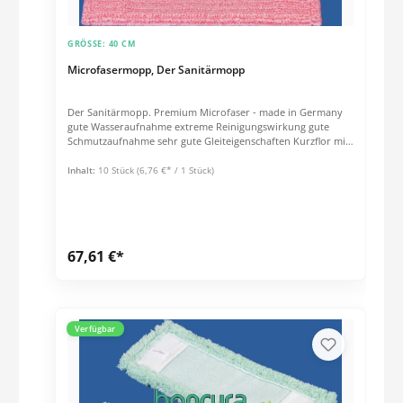
GRÖSSE:
40 CM
Microfasermopp, Der Sanitärmopp
Der Sanitärmopp. Premium Microfaser - made in Germany
gute Wasseraufnahme extreme Reinigungswirkung gute
Schmutzaufnahme sehr gute Gleiteigenschaften Kurzflor mit
abrasiver Wirkung auch auf Sicherheitsfliesen geeignet 80%
Polyester, 20% Polyamid
Inhalt:
10 Stück
(6,76 €* / 1 Stück)
67,61 €*
Verfügbar