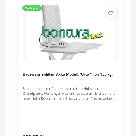
Verfügbar
Badewannenlifter, Akku Modell: "Orca " , bis 135 kg.
Stabiler, robuster Rahmen: verstärkte Hubschere und
Grundplatte. Wartungsfreies Antriebssystem, kraftvoll und
leise. Hohe Rückenlehne mit ausgeformter Nackenstütze,
kann mit nur einer Hand aufgestellt und eingeklappt
werden. Rückenlehne bis 40° absenkbar. Ergonomisches,
schwimmfähiges Handbedienteil. Liegt sicher in der Hand,
gut zu umfassen. Senkrechte Anordnung der Bedientasten
für eine einfache Handhabung. Akku und Steuerung im
Handbedienteil integriert. Neueste Lithium-Ion Akkuzellen
auf Manganbasis: besonders tiefentladesicher, kein Memory