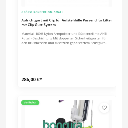
GRÖSSE KONFEKTION:
SMALL
Aufrichtgurt mit Clip für Aufstehhilfe Passend für Lifter
mit Clip-Gurt-System
Material: 100% Nylon Armpolster und Rückenteil mit ANTI-
Rutsch-Beschichtung Mit doppelten Sicherheitsgurten für
den Brustbereich und zusätzlich gepolstertem Brustgurt
Aufnahmepunkt mit CLIP-Sicherheitsfunktion Farbe: Blau
Belastung bis 200 kg Waschbar bis 60°C Die Gurte sind
kompatibel mit Liftern folgender Hersteller: siehe Download
286,00 €*
Verfügbar