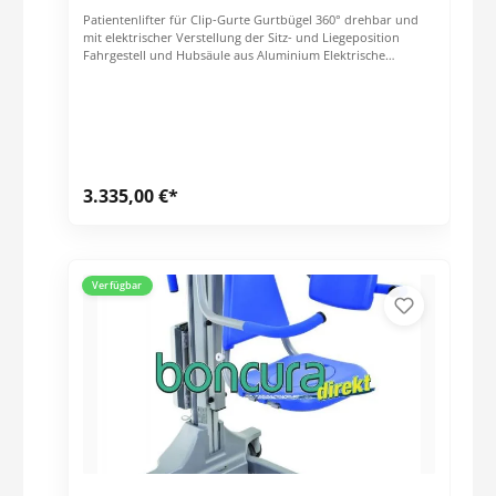
Schocklage geeignet Ermöglicht eine vollständige
Patientenlifter für Clip-Gurte Gurtbügel 360° drehbar und
Körperreinigung Höchste Sicherheit durch Stabilität
mit elektrischer Verstellung der Sitz- und Liegeposition
Bequeme hygienische Auflage Technische Daten Länge: 2.040
Fahrgestell und Hubsäule aus Aluminium Elektrische
mm Breite 760 mm Hubhöhe 540 - 865 mm Max.
Höhenverstellung (mit Notabsenkung) und elektrischer
Patientengewicht 165 kg Stromversorgung (elektrische
Spreizung des Fahrgestells Wechselakkusystem
Höhenverstellung): 24 V Wechselakkusystem
Kabelfernbedienung mit optischer Anzeige für Störung,
Wartung und Akkuladestand Technische Daten: Fahrgestell
Länge: 1.290 mm Fahrgestell Breite: 700 mm Hubbereich:
1.400 mm Max. Patientengewicht: 179 kg
3.335,00 €*
Verfügbar