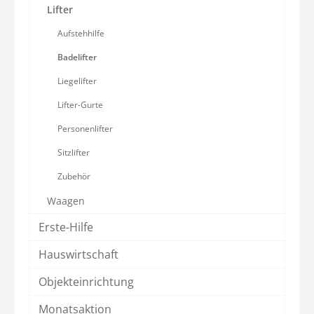
Lifter
Aufstehhilfe
Badelifter
Liegelifter
Lifter-Gurte
Personenlifter
Sitzlifter
Zubehör
Waagen
Erste-Hilfe
Hauswirtschaft
Objekteinrichtung
Monatsaktion