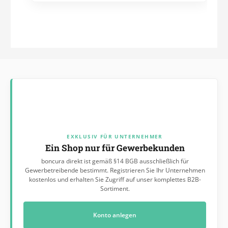
enthalten) oder optional Akkubetrieb mit Akkupack und
Ladeschaltung Qualitätsprodukt aus dem Hause SOEHNLE
Technische Daten: Wägebereich: bis 200 kg Ziffernschritte:
100 g Abmessungen Sitzfläche: 41 x 40 cm Sitzhöhe: ca. 51 cm
Abmessungen: 580 x 1.100 x 930 cm
EXKLUSIV FÜR UNTERNEHMER
Ein Shop nur für Gewerbekunden
boncura direkt ist gemäß §14 BGB ausschließlich für
Gewerbetreibende bestimmt. Registrieren Sie Ihr Unternehmen
kostenlos und erhalten Sie Zugriff auf unser komplettes B2B-
Sortiment.
Konto anlegen