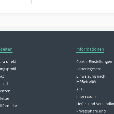
seiten
Informationen
ra direkt
Cookie-Einstellungen
ungsprofil
Batteriegesetz
akt
Einweisung nach
MPBetreibV
load
AGB
renzen
Impressum
letter
Liefer- und Versandk
llformular
Privatsphäre und