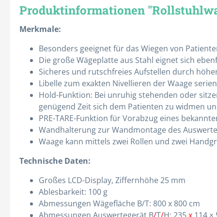
Produktinformationen "Rollstuhlwa
Merkmale:
Besonders geeignet für das Wiegen von Patienten
Die große Wägeplatte aus Stahl eignet sich eben
Sicheres und rutschfreies Aufstellen durch höh
Spritzen & Kanülen
Therapie
Libelle zum exakten Nivellieren der Waage seri
Abwurfbehälter
Absauggeräte
Hold-Funktion: Bei unruhig stehenden oder sitzen
Einmal-Kanülen
Ernährung
genügend Zeit sich dem Patienten zu widmen u
PRE-TARE-Funktion für Vorabzug eines bekannten
Einmal-Spritzen
Gewichtsdecken
Wandhalterung zur Wandmontage des Auswerte
Entnahmekanülen
Infusionshalter
Waage kann mittels zwei Rollen und zwei Handgr
Infusionsbesteck
Kalt- / Warmtherapie
Technische Daten:
Insulinspritzen
Katheterwechsel
Großes LCD-Display, Ziffernhöhe 25 mm
Alle Kategorien
Alle Kategorien
Ablesbarkeit: 100 g
Abmessungen Wägefläche B/T: 800 x 800 cm
Abmessungen Auswertegerät B
/
T
/
H: 235
x
114 ×