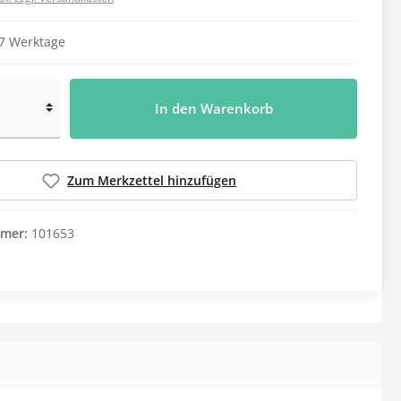
Leistungsnachweise
Garderobenbank
Waschmittel
Alle Kategorien
 7 Werktage
Desinfektionswaschmittel
Reihenspinde
Hygiene
Medikamentenvergabe
Feinwaschmittel
Z-Spinde
Einmalrasierer
Aufbewahrung
In den Warenkorb
Vollwaschmittel
Körperpflege
Ausgabetablett
Weichspüler
Mundpflege
Blisterverteilung
Zum Merkzettel hinzufügen
Spuckbeutel
Deckel für Medi-Becher
Waschhandschuhe
Ersatzteile melipul
mer:
101653
Medikamentendosierer
Alle Kategorien
Schutzkleidung
Spiele & Beschäftigung
Brillen
Mundschutz
FFP2-Masken