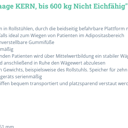
age KERN, bis 600 kg Nicht Eichfähig"
 in Rollstühlen, durch die beidseitig befahrbare Plattform
falls ideal zum Wiegen von Patienten im Adipositasbereich
enverstellbare Gummifüße
Verbandmaterialien
enmäßig
Binden
den Patienten wird über Mittelwertbildung ein stabiler Wäg
Mullkompressen
nd anschließend in Ruhe den Wägewert abzulesen
 Gewichts, beispielsweise des Rollstuhls. Speicher für zeh
Pflaster
geräts serienmäßig
Schlauchverband
iffen bequem transportiert und platzsparend verstaut wer
Tupfer
Verbandwagen
Alle Kategorien
 51 mm