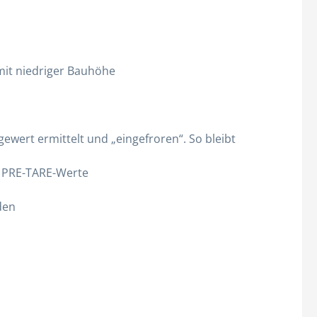
Hauben
Kittel
Overall
 mit niedriger Bauhöhe
Alle Kategorien
ewert ermittelt und „eingefroren“. So bleibt
n PRE-TARE-Werte
den