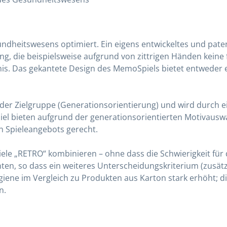
undheitswesens optimiert. Ein eigens entwickeltes und pat
g, die beispielsweise aufgrund von zittrigen Händen kein
bnis. Das gekantete Design des MemoSpiels bietet entweder ei
n der Zielgruppe (Generationsorientierung) und wird durc
el bieten aufgrund der generationsorientierten Motivauswah
n Spieleangebots gerecht.
ele „RETRO“ kombinieren – ohne dass die Schwierigkeit für di
en, so dass ein weiteres Unterscheidungskriterium (zusätzl
iene im Vergleich zu Produkten aus Karton stark erhöht; di
n.