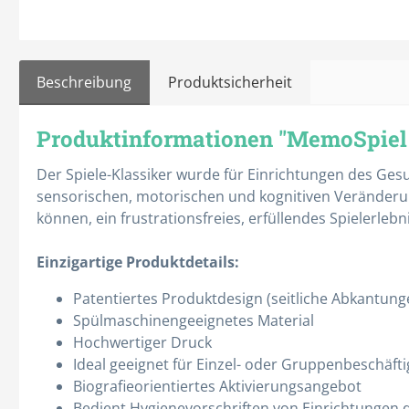
Beschreibung
Produktsicherheit
Produktinformationen "MemoSpiel
Spritzen & Kanülen
Therapie
Abwurfbehälter
Absauggeräte
Der Spiele-Klassiker wurde für Einrichtungen des Ges
Einmal-Kanülen
Ernährung
sensorischen, motorischen und kognitiven Veränderun
können, ein frustrationsfreies, erfüllendes Spielerlebni
Einmal-Spritzen
Gewichtsdecken
Entnahmekanülen
Infusionshalter
Einzigartige Produktdetails:
Infusionsbesteck
Kalt- / Warmtherapie
Patentiertes Produktdesign (seitliche Abkantung
Insulinspritzen
Katheterwechsel
Spülmaschinengeeignetes Material
Hochwertiger Druck
Alle Kategorien
Alle Kategorien
Ideal geeignet für Einzel- oder Gruppenbeschäft
Biografieorientiertes Aktivierungsangebot
Bedient Hygienevorschriften von Einrichtungen