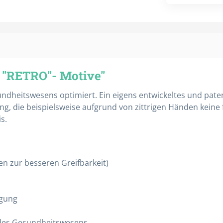
 "RETRO"- Motive"
Verbandmaterialien
Binden
undheitswesens optimiert. Ein eigens entwickeltes und pat
Mullkompressen
g, die beispielsweise aufgrund von zittrigen Händen kein
s.
Pflaster
Schlauchverband
Tupfer
en zur besseren Greifbarkeit)
Verbandwagen
Alle Kategorien
igung
 des Gesundheitswesens