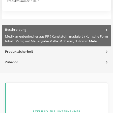
Produktnummer:
1706-1
Beschreibung
Medikamentenbecher aus PP ( Kunststoff, graduiert ) Konische Form
Inhalt: 25 ml, mit Maßangabe Maße: Ø 36 mm, H 42 mm
Mehr
Produktsicherheit
Zubehör
EXKLUSIV FÜR UNTERNEHMER