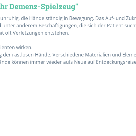
Uhr Demenz-Spielzeug"
unruhig, die Hände ständig in Bewegung. Das Auf- und Zukn
nter anderem Beschäftigungen, die sich der Patient sucht. O
t oft Verletzungen entstehen.
Verbandmaterialien
ienten wirken.
g der rastlosen Hände. Verschiedene Materialien und Eleme
Binden
e Hände können immer wieder aufs Neue auf Entdeckungsreis
Mullkompressen
Pflaster
Schlauchverband
Tupfer
Verbandwagen
Alle Kategorien