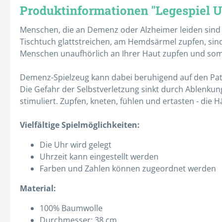
Produktinformationen "Legespiel 
Menschen, die an Demenz oder Alzheimer leiden sind 
Tischtuch glattstreichen, am Hemdsärmel zupfen, sind u
Menschen unaufhörlich an Ihrer Haut zupfen und somi
Spritzen & Kanülen
Therapie
Demenz-Spielzeug kann dabei beruhigend auf den Pat
Die Gefahr der Selbstverletzung sinkt durch Ablenkun
Abwurfbehälter
Absauggeräte
stimuliert. Zupfen, kneten, fühlen und ertasten - di
Einmal-Kanülen
Ernährung
Einmal-Spritzen
Gewichtsdecken
Vielfältige Spielmöglichkeiten:
Entnahmekanülen
Infusionshalter
Die Uhr wird gelegt
Infusionsbesteck
Kalt- / Warmtherapie
Uhrzeit kann eingestellt werden
Farben und Zahlen können zugeordnet werden
Insulinspritzen
Katheterwechsel
Alle Kategorien
Alle Kategorien
Material:
100% Baumwolle
Durchmesser: 38 cm