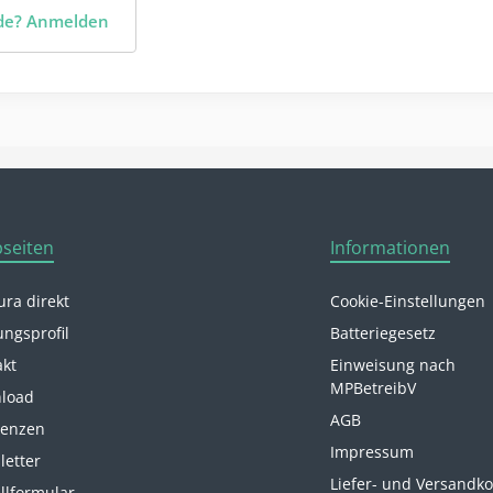
nde? Anmelden
seiten
Informationen
ra direkt
Cookie-Einstellungen
ungsprofil
Batteriegesetz
akt
Einweisung nach
MPBetreibV
load
AGB
renzen
Impressum
letter
Liefer- und Versandk
llformular