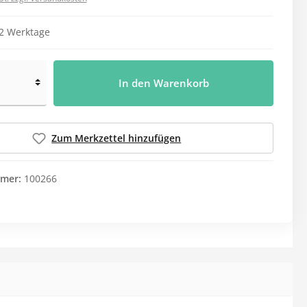
Leistungsnachweise
Garderobenbank
Waschmittel
Alle Kategorien
 2 Werktage
Desinfektionswaschmittel
Reihenspinde
Hygiene
Medikamentenvergabe
Feinwaschmittel
Z-Spinde
Einmalrasierer
Aufbewahrung
In den Warenkorb
Vollwaschmittel
Körperpflege
Ausgabetablett
Weichspüler
Mundpflege
Blisterverteilung
Zum Merkzettel hinzufügen
Spuckbeutel
Deckel für Medi-Becher
Waschhandschuhe
Ersatzteile melipul
mer:
100266
Medikamentendosierer
Alle Kategorien
Schutzkleidung
Spiele & Beschäftigung
Brillen
Mundschutz
FFP2-Masken