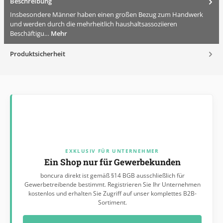
Beschreibung
Insbesondere Männer haben einen großen Bezug zum Handwerk
und werden durch die mehrheitlich haushaltsassoziieren
Beschäftigu…
Mehr
Produktsicherheit
EXKLUSIV FÜR UNTERNEHMER
Ein Shop nur für Gewerbekunden
boncura direkt ist gemäß §14 BGB ausschließlich für
Gewerbetreibende bestimmt. Registrieren Sie Ihr Unternehmen
kostenlos und erhalten Sie Zugriff auf unser komplettes B2B-
Sortiment.