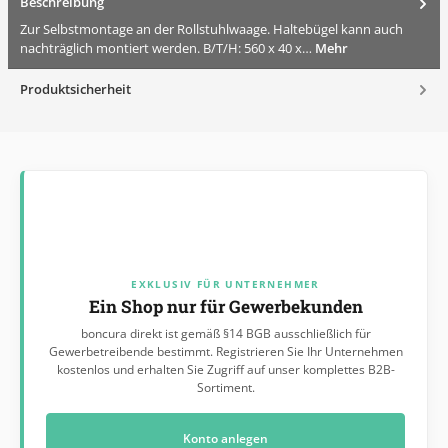
Beschreibung
Zur Selbstmontage an der Rollstuhlwaage. Haltebügel kann auch
nachträglich montiert werden. B/T/H: 560 x 40 x…
Mehr
Produktsicherheit
EXKLUSIV FÜR UNTERNEHMER
Ein Shop nur für Gewerbekunden
boncura direkt ist gemäß §14 BGB ausschließlich für
Gewerbetreibende bestimmt. Registrieren Sie Ihr Unternehmen
kostenlos und erhalten Sie Zugriff auf unser komplettes B2B-
Sortiment.
Konto anlegen