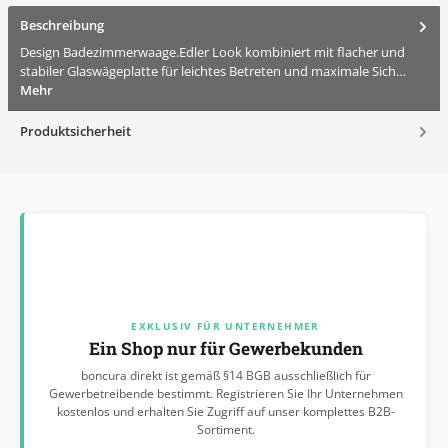
Beschreibung
Design Badezimmerwaage.Edler Look kombiniert mit flacher und
stabiler Glaswägeplatte für leichtes Betreten und maximale Sich…
Mehr
Produktsicherheit
EXKLUSIV FÜR UNTERNEHMER
Ein Shop nur für Gewerbekunden
boncura direkt ist gemäß §14 BGB ausschließlich für
Gewerbetreibende bestimmt. Registrieren Sie Ihr Unternehmen
kostenlos und erhalten Sie Zugriff auf unser komplettes B2B-
Sortiment.