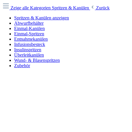
Zeige alle Kategorien
Spritzen & Kanülen
Zurück
Spritzen & Kanülen anzeigen
Abwurfbehälter
Einmal-Kanülen
Einmal-Spritzen
Entnahmekanülen
Infusionsbesteck
Insulinspritzen
Überleitkanülen
Wund- & Blasenspritzen
Zubehör